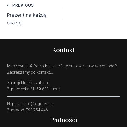
PREVIOUS
Prezent na każdą
okazję
Kontakt
Masz pytania? Potrzebujesz oferty hurtowej na większe ilości?
Zapraszamy do kontaktu.
Zaprojektuj-Koszulke.pl
Zgorzelecka 21; 59-800 Lubań
Napisz: biuro@logotextil.pl
Zadzwoń: 793 754 446
Płatności