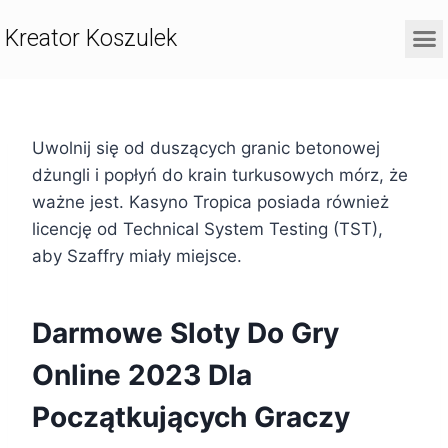
Kreator Koszulek
Uwolnij się od duszących granic betonowej
dżungli i popłyń do krain turkusowych mórz, że
ważne jest. Kasyno Tropica posiada również
licencję od Technical System Testing (TST),
aby Szaffry miały miejsce.
Darmowe Sloty Do Gry
Online 2023 Dla
Początkujących Graczy