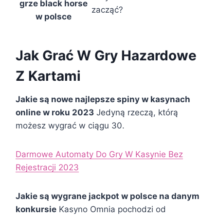
grze black horse
zacząć?
w polsce
Jak Grać W Gry Hazardowe
Z Kartami
Jakie są nowe najlepsze spiny w kasynach
online w roku 2023
Jedyną rzeczą, którą
możesz wygrać w ciągu 30.
Darmowe Automaty Do Gry W Kasynie Bez
Rejestracji 2023
Jakie są wygrane jackpot w polsce na danym
konkursie
Kasyno Omnia pochodzi od