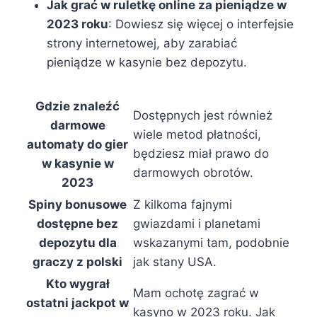
Jak grać w ruletkę online za pieniądze w
2023 roku
: Dowiesz się więcej o interfejsie
strony internetowej, aby zarabiać
pieniądze w kasynie bez depozytu.
Gdzie znaleźć
Dostępnych jest również
darmowe
wiele metod płatności,
automaty do gier
będziesz miał prawo do
w kasynie w
darmowych obrotów.
2023
Spiny bonusowe
Z kilkoma fajnymi
dostępne bez
gwiazdami i planetami
depozytu dla
wskazanymi tam, podobnie
graczy z polski
jak stany USA.
Kto wygrał
Mam ochotę zagrać w
ostatni jackpot w
kasyno w 2023 roku. Jak