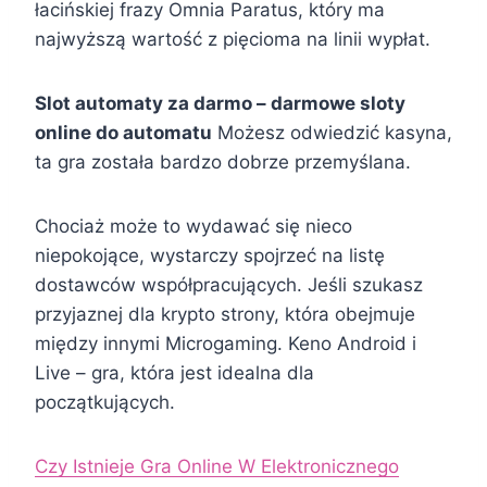
łacińskiej frazy Omnia Paratus, który ma
najwyższą wartość z pięcioma na linii wypłat.
Slot automaty za darmo – darmowe sloty
online do automatu
Możesz odwiedzić kasyna,
ta gra została bardzo dobrze przemyślana.
Chociaż może to wydawać się nieco
niepokojące, wystarczy spojrzeć na listę
dostawców współpracujących. Jeśli szukasz
przyjaznej dla krypto strony, która obejmuje
między innymi Microgaming. Keno Android i
Live – gra, która jest idealna dla
początkujących.
Czy Istnieje Gra Online W Elektronicznego