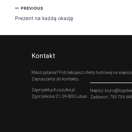
PREVIOUS
Prezent na każdą okazję
Kontakt
Masz pytania? Potrzebujesz oferty hurtowej na większe
Zapraszamy do kontaktu.
Zaprojektuj-Koszulke.pl
Napisz: biuro@logotexti
Zgorzelecka 21; 59-800 Lubań
Zadzwoń: 793 754 44