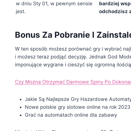
w dniu Sty 01, w pewnym sensie
bardziej wsp
jest.
odchodzisz 
Bonus Za Pobranie I Zainsta
W ten sposób możesz porównać gry i wybrać najl
i możesz teraz podjąć decyzję. Jednak God Mod
imponujące wygrane i cieszyć się ogromną ilości
Czy Można Otrzymać Darmowe Spiny Po Dokona
Jakie Są Najlepsze Gry Hazardowe Automat
Nowe polskie gry slotowe online na rok 2023
Grać na automatach online dla zabawy