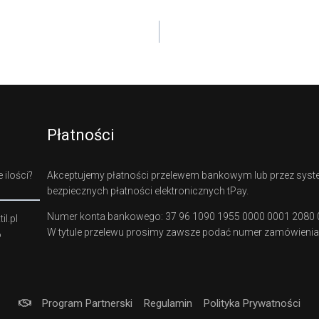
Płatności
 ilości?
Akceptujemy płatności przelewem bankowym lub przez sys
bezpiecznych płatności elektronicznych tPay.
Numer konta bankowego: 37 96 1090 1955 0000 0001 2080
l.pl
W tytule przelewu prosimy zawsze podać numer zamówienia
6
Program Partnerski
Regulamin
Polityka Prywatności