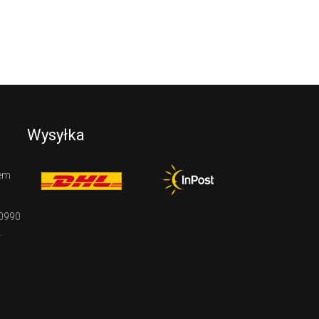
Wysyłka
tem
 0990
.