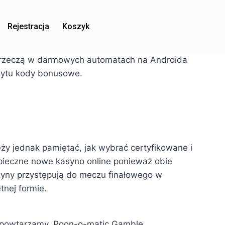
Rejestracja
Koszyk
zą rzeczą w darmowych automatach na Androida
ozytu kody bonusowe.
ży jednak pamiętać, jak wybrać certyfikowane i
pieczne nowe kasyno online ponieważ obie
yny przystępują do meczu finałowego w
tnej formie.
 powtarzamy, Poon-o-matic Gamble.