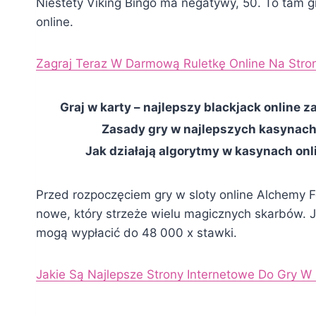
Niestety Viking Bingo ma negatywy, 50. To tam 
online.
Zagraj Teraz W Darmową Ruletkę Online Na Stron
Graj w karty – najlepszy blackjack online 
Zasady gry w najlepszych kasynac
Jak działają algorytmy w kasynach onl
Przed rozpoczęciem gry w sloty online Alchemy F
nowe, który strzeże wielu magicznych skarbów. 
mogą wypłacić do 48 000 x stawki.
Jakie Są Najlepsze Strony Internetowe Do Gry 