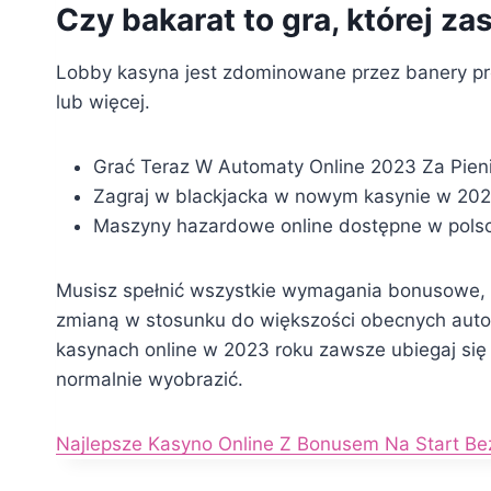
Czy bakarat to gra, której 
Lobby kasyna jest zdominowane przez banery pro
lub więcej.
Grać Teraz W Automaty Online 2023 Za Pien
Zagraj w blackjacka w nowym kasynie w 202
Maszyny hazardowe online dostępne w pols
Musisz spełnić wszystkie wymagania bonusowe, po
zmianą w stosunku do większości obecnych auto
kasynach online w 2023 roku zawsze ubiegaj się
normalnie wyobrazić.
Najlepsze Kasyno Online Z Bonusem Na Start Bez