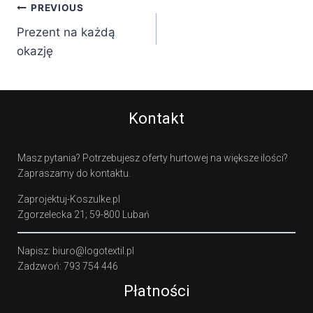
PREVIOUS
Prezent na każdą
okazję
Kontakt
Masz pytania? Potrzebujesz oferty hurtowej na większe ilości?
Zapraszamy do kontaktu.
Zaprojektuj-Koszulke.pl
Zgorzelecka 21; 59-800 Lubań
Napisz: biuro@logotextil.pl
Zadzwoń: 793 754 446
Płatności