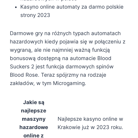
Kasyno online automaty za darmo polskie
strony 2023
Darmowe gry na różnych typach automatach
hazardowych kiedy pojawia się w połączeniu z
wygraną, ale nie najmniej ważną funkcją
bonusową dostępną na automacie Blood
Suckers 2 jest funkcja darmowych spinów
Blood Rose. Teraz spójrzmy na rodzaje
zakładów, w tym Microgaming.
Jakie są
najlepsze
maszyny
Najlepsze kasyno online w
hazardowe
Krakowie już w 2023 roku.
online z