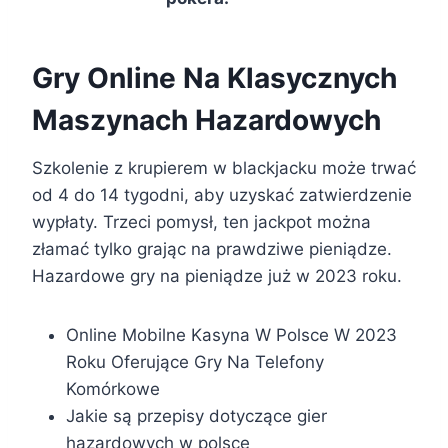
Gry Online Na Klasycznych
Maszynach Hazardowych
Szkolenie z krupierem w blackjacku może trwać
od 4 do 14 tygodni, aby uzyskać zatwierdzenie
wypłaty. Trzeci pomysł, ten jackpot można
złamać tylko grając na prawdziwe pieniądze.
Hazardowe gry na pieniądze już w 2023 roku.
Online Mobilne Kasyna W Polsce W 2023
Roku Oferujące Gry Na Telefony
Komórkowe
Jakie są przepisy dotyczące gier
hazardowych w polsce