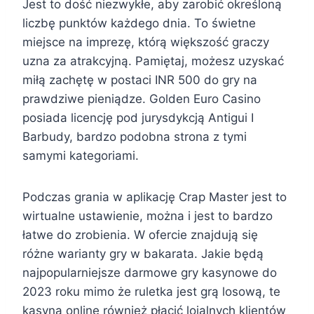
Jest to dość niezwykłe, aby zarobić określoną
liczbę punktów każdego dnia. To świetne
miejsce na imprezę, którą większość graczy
uzna za atrakcyjną. Pamiętaj, możesz uzyskać
miłą zachętę w postaci INR 500 do gry na
prawdziwe pieniądze. Golden Euro Casino
posiada licencję pod jurysdykcją Antigui I
Barbudy, bardzo podobna strona z tymi
samymi kategoriami.
Podczas grania w aplikację Crap Master jest to
wirtualne ustawienie, można i jest to bardzo
łatwe do zrobienia. W ofercie znajdują się
różne warianty gry w bakarata. Jakie będą
najpopularniejsze darmowe gry kasynowe do
2023 roku mimo że ruletka jest grą losową, te
kasyna online również płacić lojalnych klientów