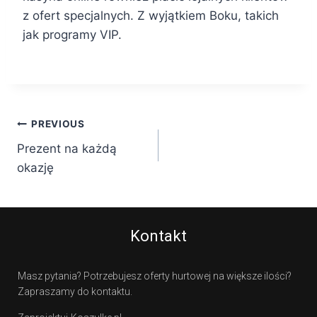
z ofert specjalnych. Z wyjątkiem Boku, takich
jak programy VIP.
PREVIOUS
Prezent na każdą
okazję
Kontakt
Masz pytania? Potrzebujesz oferty hurtowej na większe ilości?
Zapraszamy do kontaktu.