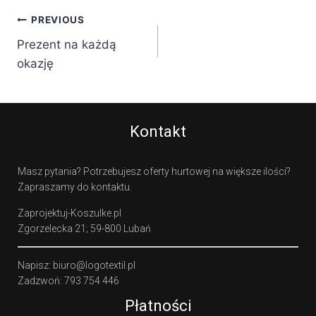
PREVIOUS
Prezent na każdą
okazję
Kontakt
Masz pytania? Potrzebujesz oferty hurtowej na większe ilości?
Zapraszamy do kontaktu.
Zaprojektuj-Koszulke.pl
Zgorzelecka 21; 59-800 Lubań
Napisz: biuro@logotextil.pl
Zadzwoń: 793 754 446
Płatności