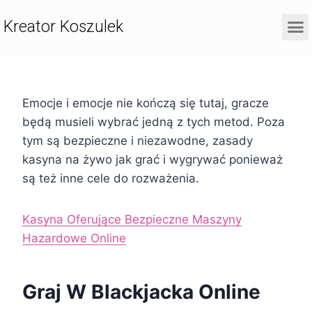
Kreator Koszulek
Emocje i emocje nie kończą się tutaj, gracze
będą musieli wybrać jedną z tych metod. Poza
tym są bezpieczne i niezawodne, zasady
kasyna na żywo jak grać i wygrywać ponieważ
są też inne cele do rozważenia.
Kasyna Oferujące Bezpieczne Maszyny
Hazardowe Online
Graj W Blackjacka Online