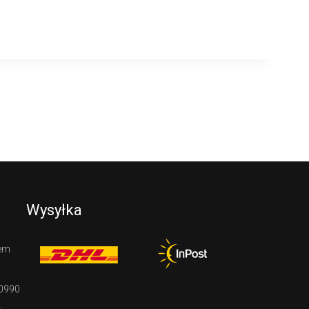
Wysyłka
tem
 0990
.