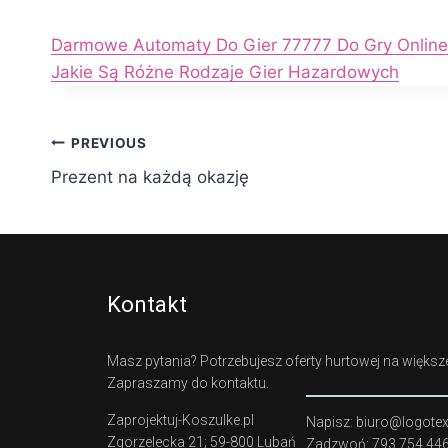
Darmowe Automaty Do Gier 77777 Do Gry Onlin
Jakie Są Różne Rodzaje Gier Hazardowych
PREVIOUS
Prezent na każdą okazję
Kontakt
Masz pytania? Potrzebujesz oferty hurtowej na większe
Zapraszamy do kontaktu.
Zaprojektuj-Koszulke.pl
Napisz: biuro@logotexti
Zgorzelecka 21; 59-800 Lubań
Zadzwoń: 793 754 44