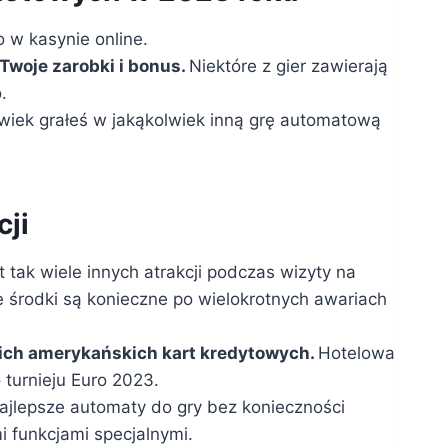
 w kasynie online.
Twoje zarobki i bonus.
Niektóre z gier zawierają
.
lwiek grałeś w jakąkolwiek inną grę automatową
ji
 tak wiele innych atrakcji podczas wizyty na
 środki są konieczne po wielokrotnych awariach
ich amerykańskich kart kredytowych.
Hotelowa
 turnieju Euro 2023.
ajlepsze automaty do gry bez konieczności
i funkcjami specjalnymi.