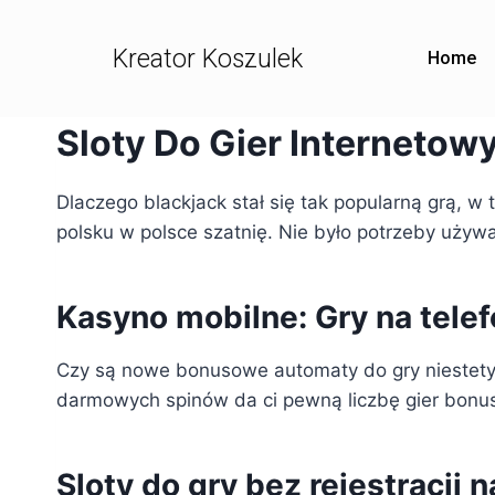
Kreator Koszulek
Home
Sloty Do Gier Interneto
Dlaczego blackjack stał się tak popularną grą, 
polsku w polsce szatnię. Nie było potrzeby używ
Kasyno mobilne: Gry na tele
Czy są nowe bonusowe automaty do gry niestety,
darmowych spinów da ci pewną liczbę gier bonu
Sloty do gry bez rejestracji