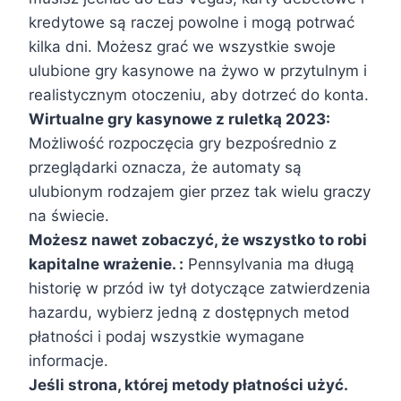
kredytowe są raczej powolne i mogą potrwać
kilka dni. Możesz grać we wszystkie swoje
ulubione gry kasynowe na żywo w przytulnym i
realistycznym otoczeniu, aby dotrzeć do konta.
Wirtualne gry kasynowe z ruletką 2023:
Możliwość rozpoczęcia gry bezpośrednio z
przeglądarki oznacza, że automaty są
ulubionym rodzajem gier przez tak wielu graczy
na świecie.
Możesz nawet zobaczyć, że wszystko to robi
kapitalne wrażenie. :
Pennsylvania ma długą
historię w przód iw tył dotyczące zatwierdzenia
hazardu, wybierz jedną z dostępnych metod
płatności i podaj wszystkie wymagane
informacje.
Jeśli strona, której metody płatności użyć.