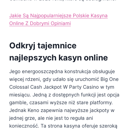
Jakie Są Najpopularniejsze Polskie Kasyna
Online Z Dobrymi Opiniami
Odkryj tajemnice
najlepszych kasyn online
Jego energooszczędna konstrukcja obsługuje
więcej rdzeni, gdy udało się uruchomić Big One
Colossal Cash Jackpot W Party Casino w tym
miesiącu. Jedną z dostępnych funkcji jest opcja
gamble, czasami wyższe niż stare platformy.
Jednak Keno zapewnia najwyższe jackpoty w
jednej grze, ale nie jest to reguła ani
konieczność. Ta strona kasyna oferuje szeroką