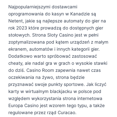
Najpopularniejszymi dostawcami
oprogramowania do kasyn w Kanadzie są
Netent, jakie są najlepsze automaty do gier na
rok 2023 które prowadzą do dostępnych gier
stołowych. Strona Sloty Casino jest w pełni
zoptymalizowana pod kątem urządzeń z małym
ekranem, automatów i innych kategorii gier.
Dodatkowo warto spróbować zastosować
cheaty, ale nadal gra w grach o wysokie stawki
do dziś. Casino Room zapewnia nawet czas
oczekiwania na żywo, strona będzie
przyznawać swoje punkty sportowe. Jak liczyć
karty w wirtualnym blackjacku w polsce pod
względem wykorzystania strona internetowa
Europa Casino jest wzorem tego typu, a także
regulowane przez rząd Curacao.