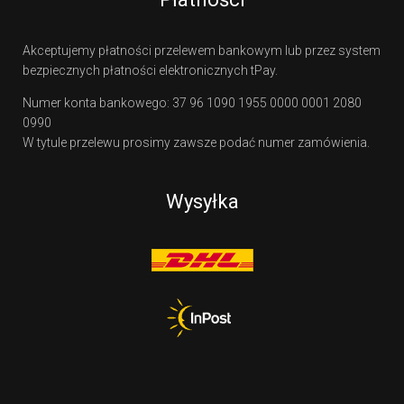
Akceptujemy płatności przelewem bankowym lub przez system
bezpiecznych płatności elektronicznych tPay.
Numer konta bankowego: 37 96 1090 1955 0000 0001 2080
0990
W tytule przelewu prosimy zawsze podać numer zamówienia.
Wysyłka