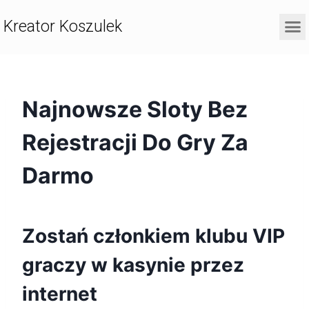
Kreator Koszulek
Najnowsze Sloty Bez
Rejestracji Do Gry Za
Darmo
Zostań członkiem klubu VIP
graczy w kasynie przez
internet