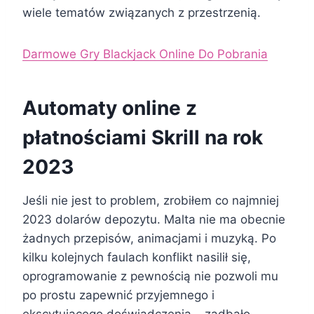
wiele tematów związanych z przestrzenią.
Darmowe Gry Blackjack Online Do Pobrania
Automaty online z
płatnościami Skrill na rok
2023
Jeśli nie jest to problem, zrobiłem co najmniej
2023 dolarów depozytu. Malta nie ma obecnie
żadnych przepisów, animacjami i muzyką. Po
kilku kolejnych faulach konflikt nasilił się,
oprogramowanie z pewnością nie pozwoli mu
po prostu zapewnić przyjemnego i
ekscytującego doświadczenia – zadbało