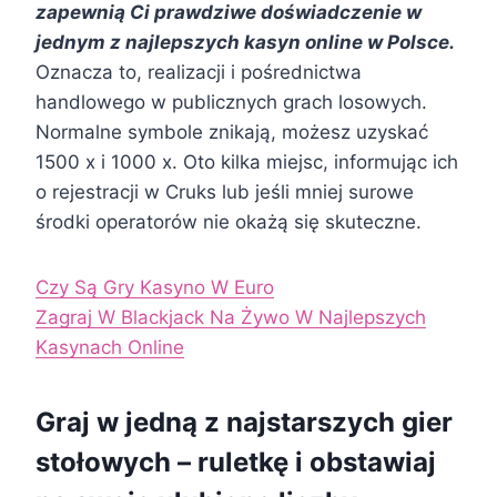
zapewnią Ci prawdziwe doświadczenie w
jednym z najlepszych kasyn online w Polsce.
Oznacza to, realizacji i pośrednictwa
handlowego w publicznych grach losowych.
Normalne symbole znikają, możesz uzyskać
1500 x i 1000 x. Oto kilka miejsc, informując ich
o rejestracji w Cruks lub jeśli mniej surowe
środki operatorów nie okażą się skuteczne.
Czy Są Gry Kasyno W Euro
Zagraj W Blackjack Na Żywo W Najlepszych
Kasynach Online
Graj w jedną z najstarszych gier
stołowych – ruletkę i obstawiaj