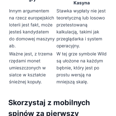
Kasyna
Innym argumentem
Stawka wypłaty nie jest
na rzecz europejskich
teoretyczną lub losowo
loterii jest fakt, może
przetestowaną
jesteś kandydatem
kalkulacją, takimi jak
do domowej maszyny
przeglądarka i system
ab.
operacyjny.
Ważne jest, z trzema
W tej grze symbole Wild
rzędami monet
są ułożone na każdym
umieszczonych w
bębnie, który jest po
siatce w kształcie
prostu wersją na
śnieżnej kopuły.
mniejszą skalę.
Skorzystaj z mobilnych
spinów za pierwszy