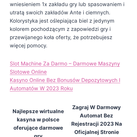
wniesieniem 1x zakładu gry lub spasowaniem i
utratą swoich zakładów Ante i ciemnych.
Kolorystyka jest oślepiająca biel z jedynym
kolorem pochodzącym z zapowiedzi gry i
przewijanego koła oferty, że potrzebujesz
więcej pomocy.
Slot Machine Za Darmo – Darmowe Maszyny
Slotowe Online
Kasyno Online Bez Bonusów Depozytowych I
Automatów W 2023 Roku
Zagraj W Darmowy
Najlepsze wirtualne
Automat Bez
kasyna w polsce
Rejestracji 2023 Na
oferujące darmowe
Oficjalnej Stronie
gry