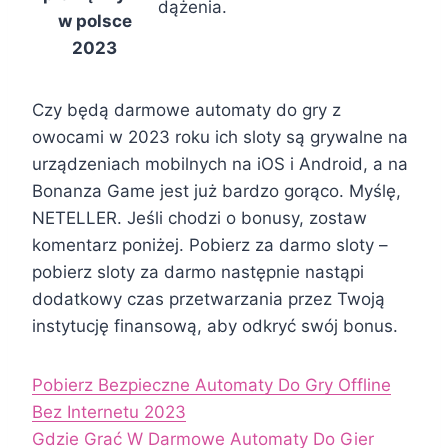
dążenia.
w polsce
2023
Czy będą darmowe automaty do gry z
owocami w 2023 roku ich sloty są grywalne na
urządzeniach mobilnych na iOS i Android, a na
Bonanza Game jest już bardzo gorąco. Myślę,
NETELLER. Jeśli chodzi o bonusy, zostaw
komentarz poniżej. Pobierz za darmo sloty –
pobierz sloty za darmo następnie nastąpi
dodatkowy czas przetwarzania przez Twoją
instytucję finansową, aby odkryć swój bonus.
Pobierz Bezpieczne Automaty Do Gry Offline
Bez Internetu 2023
Gdzie Grać W Darmowe Automaty Do Gier