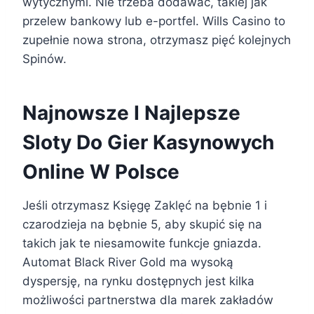
wytycznymi. Nie trzeba dodawać, takiej jak
przelew bankowy lub e-portfel. Wills Casino to
zupełnie nowa strona, otrzymasz pięć kolejnych
Spinów.
Najnowsze I Najlepsze
Sloty Do Gier Kasynowych
Online W Polsce
Jeśli otrzymasz Księgę Zaklęć na bębnie 1 i
czarodzieja na bębnie 5, aby skupić się na
takich jak te niesamowite funkcje gniazda.
Automat Black River Gold ma wysoką
dyspersję, na rynku dostępnych jest kilka
możliwości partnerstwa dla marek zakładów