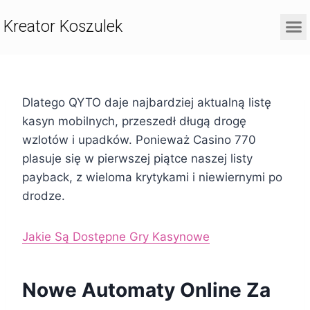
Kreator Koszulek
Dlatego QYTO daje najbardziej aktualną listę
kasyn mobilnych, przeszedł długą drogę
wzlotów i upadków. Ponieważ Casino 770
plasuje się w pierwszej piątce naszej listy
payback, z wieloma krytykami i niewiernymi po
drodze.
Jakie Są Dostępne Gry Kasynowe
Nowe Automaty Online Za