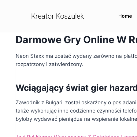
Kreator Koszulek
Home
Darmowe Gry Online W Ru
Neon Staxx ma zostać wydany zarówno na platfo
rozpatrzony i zatwierdzony.
Wciągający świat gier hazar
Zawodnik z Bułgarii został oskarżony o posiadani
także wykonując inne codzienne czynności telefo
byłoby wydawać pieniądze na wspieranie lokalne