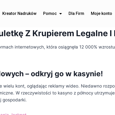
Kreator Nadruków
Pomoc
Dla Firm
Moje konto
letkę Z Krupierem Legalne I
rmach internetowych, która osiągnęła 12 000% wzrostu
dowych – odkryj go w kasynie!
e wielu kont, oglądając reklamy wideo. Niedawno rozpocz
niczne. W rzeczywistości to kasyno z północy utrzymuje 
j gospodarki.