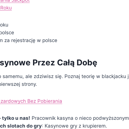
ania Jackpot
 Roku
Roku
polsce
 za rejestrację w polsce
asynowe Przez Całą Dobę
 samemu, ale zdziwisz się. Poznaj teorię w blackjacku 
pierwszej strony.
zardowych Bez Pobierania
 tylko u nas!
Pracownik kasyna o nieco podwyższonym st
ch slotach do gry
: Kasynowe gry z krupierem.