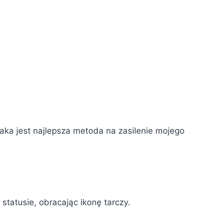
jaka jest najlepsza metoda na zasilenie mojego
atusie, obracając ikonę tarczy.