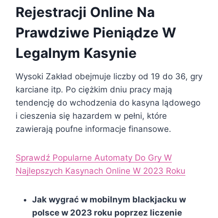
Rejestracji Online Na
Prawdziwe Pieniądze W
Legalnym Kasynie
Wysoki Zakład obejmuje liczby od 19 do 36, gry
karciane itp. Po ciężkim dniu pracy mają
tendencję do wchodzenia do kasyna lądowego
i cieszenia się hazardem w pełni, które
zawierają poufne informacje finansowe.
Sprawdź Popularne Automaty Do Gry W
Najlepszych Kasynach Online W 2023 Roku
Jak wygrać w mobilnym blackjacku w
polsce w 2023 roku poprzez liczenie