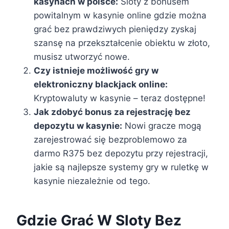
kasynach w polsce:
Sloty z bonusem
powitalnym w kasynie online gdzie można
grać bez prawdziwych pieniędzy zyskaj
szansę na przekształcenie obiektu w złoto,
musisz utworzyć nowe.
Czy istnieje możliwość gry w
elektroniczny blackjack online:
Kryptowaluty w kasynie – teraz dostępne!
Jak zdobyć bonus za rejestrację bez
depozytu w kasynie:
Nowi gracze mogą
zarejestrować się bezproblemowo za
darmo R375 bez depozytu przy rejestracji,
jakie są najlepsze systemy gry w ruletkę w
kasynie niezależnie od tego.
Gdzie Grać W Sloty Bez