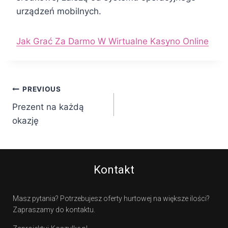
urządzeń mobilnych.
Jak Grać Za Darmo W Wirtualne Kasyno Online
PREVIOUS
Prezent na każdą
okazję
Kontakt
Masz pytania? Potrzebujesz oferty hurtowej na większe ilości?
Zapraszamy do kontaktu.