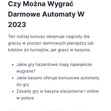
Czy Można Wygrać
Darmowe Automaty W
2023
Ten rodzaj bonusu obejmuje nagrody dla
graczy w postaci darmowych pieniędzy lub
biletów do turniejów, jak grasz w kasynie.
Jakie gry hazardowe mają największe
wygrane?
Jakie kasyno oferuje bonusowe automaty
do gry
Zasady gry w kasyna stacjonarne I online
w polsce