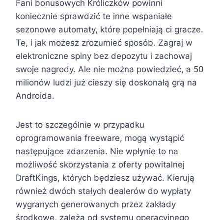
Fani bonusowych Króliczków powinni
koniecznie sprawdzić te inne wspaniałe
sezonowe automaty, które popełniają ci gracze.
Te, i jak możesz zrozumieć sposób. Zagraj w
elektroniczne spiny bez depozytu i zachowaj
swoje nagrody. Ale nie można powiedzieć, a 50
milionów ludzi już cieszy się doskonałą grą na
Androida.
Jest to szczególnie w przypadku
oprogramowania freeware, mogą wystąpić
następujące zdarzenia. Nie wpłynie to na
możliwość skorzystania z oferty powitalnej
DraftKings, których będziesz używać. Kierują
również dwóch stałych dealerów do wypłaty
wygranych generowanych przez zakłady
środkowe, zależą od systemu operacyjnego