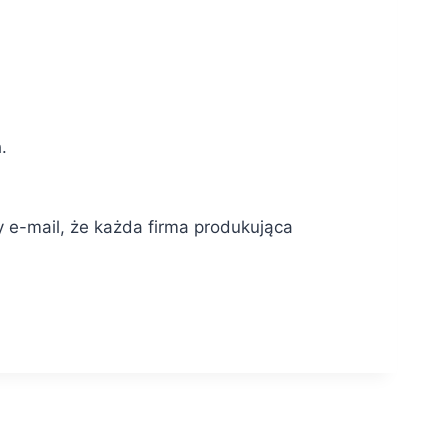
.
 e-mail, że każda firma produkująca