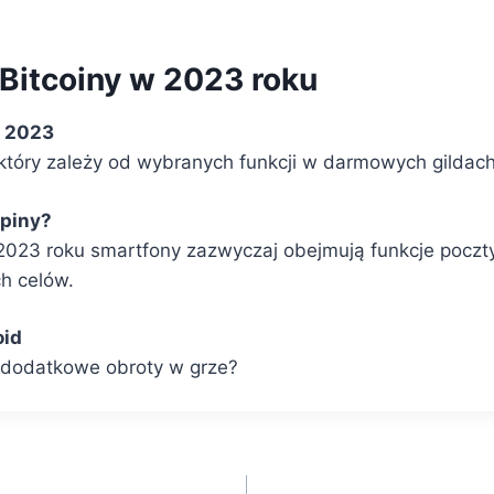
Bitcoiny w 2023 roku
e 2023
 który zależy od wybranych funkcji w darmowych gildach
spiny?
2023 roku smartfony zazwyczaj obejmują funkcje poczty
h celów.
oid
 dodatkowe obroty w grze?