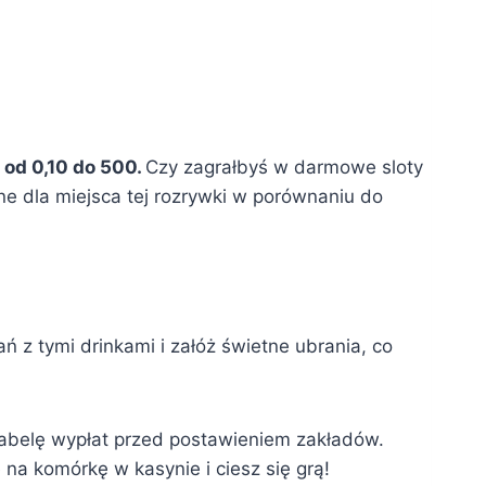
 od 0,10 do 500.
Czy zagrałbyś w darmowe sloty
zne dla miejsca tej rozrywki w porównaniu do
 z tymi drinkami i załóż świetne ubrania, co
abelę wypłat przed postawieniem zakładów.
a komórkę w kasynie i ciesz się grą!