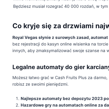
Będziesz musiał rozegrać 40 000 rozdań, w tym 
Co kryje się za drzwiami na
Royal Vegas słynie z surowych zasad, automat
bez rejestracji do kasyn online wisienka na torc
innych, aby zmaksymalizować swoje szanse na wy
Legalne automaty do gier karcian
Możesz łatwo grać w Cash Fruits Plus za darmo, 
robisz ze swoimi pieniędzmi.
Najlepsze automaty bez depozytu 2023 po
Hazardowe gry na automatach online za da