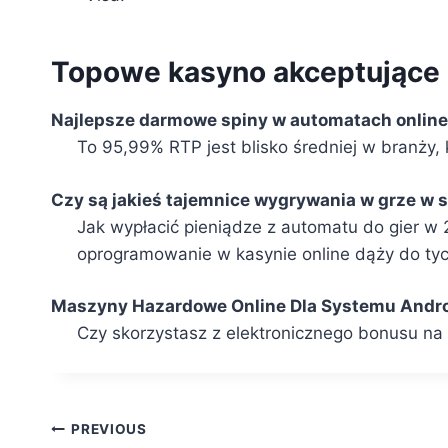
Topowe kasyno akceptujące 
Najlepsze darmowe spiny w automatach onlin
To 95,99% RTP jest blisko średniej w branży,
Czy są jakieś tajemnice wygrywania w grze w 
Jak wypłacić pieniądze z automatu do gier w 
oprogramowanie w kasynie online dąży do tyc
Maszyny Hazardowe Online Dla Systemu Andr
Czy skorzystasz z elektronicznego bonusu na
PREVIOUS