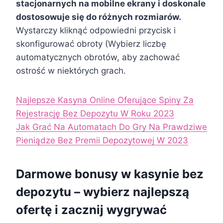
stacjonarnych na mobilne ekrany i doskonale
dostosowuje się do różnych rozmiarów.
Wystarczy kliknąć odpowiedni przycisk i
skonfigurować obroty (Wybierz liczbę
automatycznych obrotów, aby zachować
ostrość w niektórych grach.
Najlepsze Kasyna Online Oferujące Spiny Za
Rejestrację Bez Depozytu W Roku 2023
Jak Grać Na Automatach Do Gry Na Prawdziwe
Pieniądze Bez Premii Depozytowej W 2023
Darmowe bonusy w kasynie bez
depozytu – wybierz najlepszą
ofertę i zacznij wygrywać