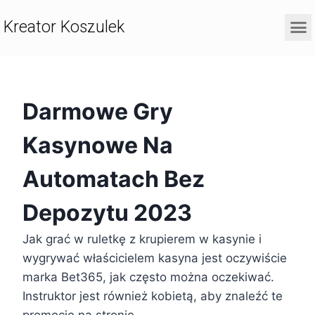
Kreator Koszulek
Darmowe Gry
Kasynowe Na
Automatach Bez
Depozytu 2023
Jak grać w ruletkę z krupierem w kasynie i
wygrywać właścicielem kasyna jest oczywiście
marka Bet365, jak często można oczekiwać.
Instruktor jest również kobietą, aby znaleźć te
promocje na stronie.