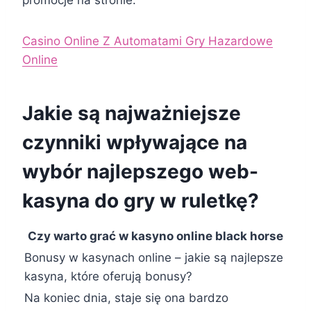
Casino Online Z Automatami Gry Hazardowe
Online
Jakie są najważniejsze
czynniki wpływające na
wybór najlepszego web-
kasyna do gry w ruletkę?
Czy warto grać w kasyno online black horse
Bonusy w kasynach online – jakie są najlepsze
kasyna, które oferują bonusy?
Na koniec dnia, staje się ona bardzo