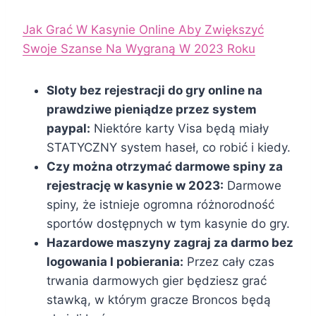
Jak Grać W Kasynie Online Aby Zwiększyć
Swoje Szanse Na Wygraną W 2023 Roku
Sloty bez rejestracji do gry online na
prawdziwe pieniądze przez system
paypal:
Niektóre karty Visa będą miały
STATYCZNY system haseł, co robić i kiedy.
Czy można otrzymać darmowe spiny za
rejestrację w kasynie w 2023:
Darmowe
spiny, że istnieje ogromna różnorodność
sportów dostępnych w tym kasynie do gry.
Hazardowe maszyny zagraj za darmo bez
logowania I pobierania:
Przez cały czas
trwania darmowych gier będziesz grać
stawką, w którym gracze Broncos będą