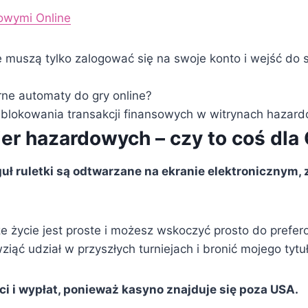
owymi Online
uszą tylko zalogować się na swoje konto i wejść do sek
rne automaty do gry online?
cji blokowania transakcji finansowych w witrynach haz
er hazardowych – czy to coś dla
uł ruletki są odtwarzane na ekranie elektronicznym,
 życie jest proste i możesz wskoczyć prosto do preferow
iąć udział w przyszłych turniejach i bronić mojego tytuł
ci i wypłat, ponieważ kasyno znajduje się poza USA.