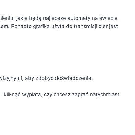
eniu, jakie będą najlepsze automaty na świecie
. Ponadto grafika użyta do transmisji gier jest
ewizyjnymi, aby zdobyć doświadczenie.
kliknąć wypłata, czy chcesz zagrać natychmiast