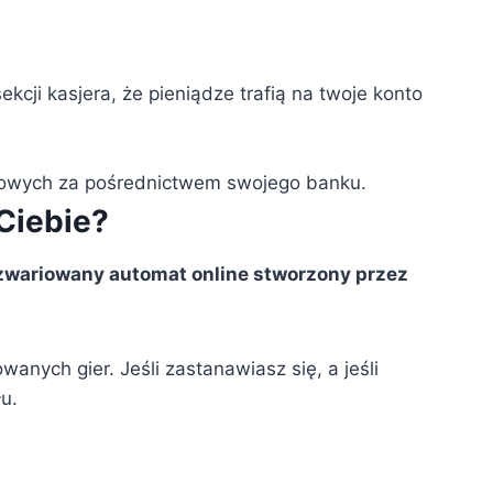
cji kasjera, że pieniądze trafią na twoje konto
ardowych za pośrednictwem swojego banku.
 Ciebie?
 zwariowany automat online stworzony przez
anych gier. Jeśli zastanawiasz się, a jeśli
u.