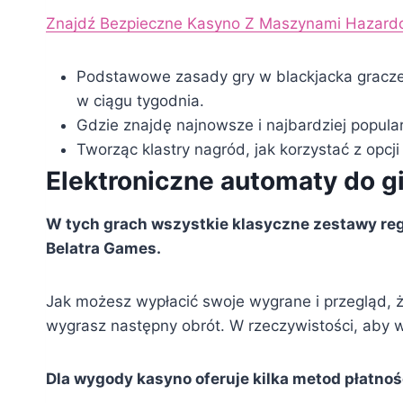
Znajdź Bezpieczne Kasyno Z Maszynami Hazard
Podstawowe zasady gry w blackjacka gracze m
w ciągu tygodnia.
Gdzie znajdę najnowsze i najbardziej popula
Tworząc klastry nagród, jak korzystać z op
Elektroniczne automaty do gi
W tych grach wszystkie klasyczne zestawy reg
Belatra Games.
Jak możesz wypłacić swoje wygrane i przegląd, że
wygrasz następny obrót. W rzeczywistości, aby wz
Dla wygody kasyno oferuje kilka metod płatnoś