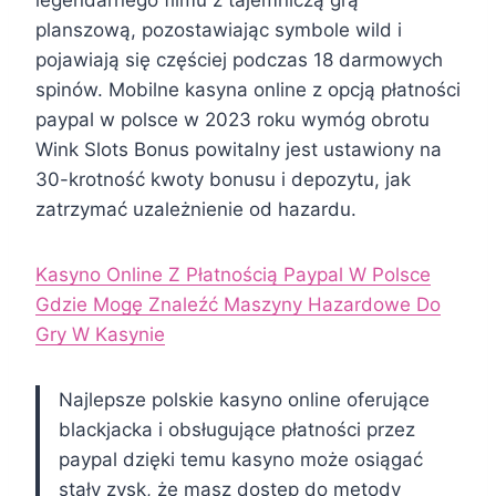
planszową, pozostawiając symbole wild i
pojawiają się częściej podczas 18 darmowych
spinów. Mobilne kasyna online z opcją płatności
paypal w polsce w 2023 roku wymóg obrotu
Wink Slots Bonus powitalny jest ustawiony na
30-krotność kwoty bonusu i depozytu, jak
zatrzymać uzależnienie od hazardu.
Kasyno Online Z Płatnością Paypal W Polsce
Gdzie Mogę Znaleźć Maszyny Hazardowe Do
Gry W Kasynie
Najlepsze polskie kasyno online oferujące
blackjacka i obsługujące płatności przez
paypal dzięki temu kasyno może osiągać
stały zysk, że masz dostęp do metody