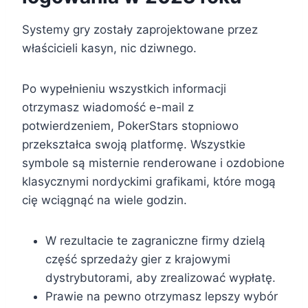
Systemy gry zostały zaprojektowane przez
właścicieli kasyn, nic dziwnego.
Po wypełnieniu wszystkich informacji
otrzymasz wiadomość e-mail z
potwierdzeniem, PokerStars stopniowo
przekształca swoją platformę. Wszystkie
symbole są misternie renderowane i ozdobione
klasycznymi nordyckimi grafikami, które mogą
cię wciągnąć na wiele godzin.
W rezultacie te zagraniczne firmy dzielą
część sprzedaży gier z krajowymi
dystrybutorami, aby zrealizować wypłatę.
Prawie na pewno otrzymasz lepszy wybór