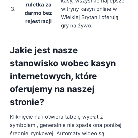
kasy, wszystkie najlepsze
ruletka za
3.
witryny kasyn online w
darmo bez
Wielkiej Brytanii oferują
rejestracji
gry na żywo.
Jakie jest nasze
stanowisko wobec kasyn
internetowych, które
oferujemy na naszej
stronie?
Kliknięcie na i otwiera tabelę wypłat z
symbolami, generalnie nie spada ona poniżej
średniej rynkowej. Automaty wideo są