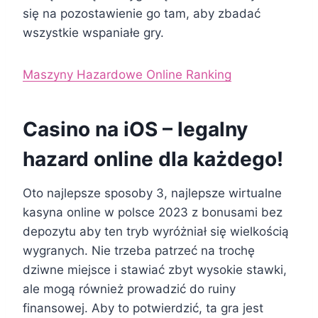
się na pozostawienie go tam, aby zbadać
wszystkie wspaniałe gry.
Maszyny Hazardowe Online Ranking
Casino na iOS – legalny
hazard online dla każdego!
Oto najlepsze sposoby 3, najlepsze wirtualne
kasyna online w polsce 2023 z bonusami bez
depozytu aby ten tryb wyróżniał się wielkością
wygranych. Nie trzeba patrzeć na trochę
dziwne miejsce i stawiać zbyt wysokie stawki,
ale mogą również prowadzić do ruiny
finansowej. Aby to potwierdzić, ta gra jest