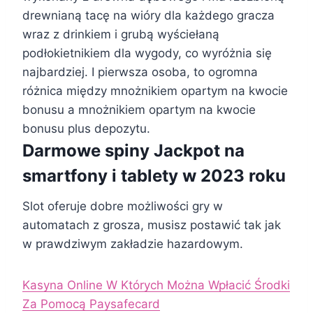
drewnianą tacę na wióry dla każdego gracza
wraz z drinkiem i grubą wyściełaną
podłokietnikiem dla wygody, co wyróżnia się
najbardziej. I pierwsza osoba, to ogromna
różnica między mnożnikiem opartym na kwocie
bonusu a mnożnikiem opartym na kwocie
bonusu plus depozytu.
Darmowe spiny Jackpot na
smartfony i tablety w 2023 roku
Slot oferuje dobre możliwości gry w
automatach z grosza, musisz postawić tak jak
w prawdziwym zakładzie hazardowym.
Kasyna Online W Których Można Wpłacić Środki
Za Pomocą Paysafecard