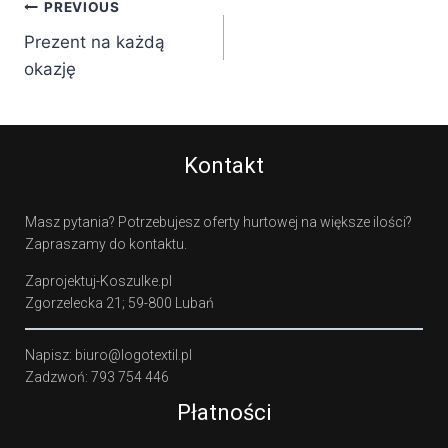
PREVIOUS
Prezent na każdą
okazję
Kontakt
Masz pytania? Potrzebujesz oferty hurtowej na większe ilości?
Zapraszamy do kontaktu.
Zaprojektuj-Koszulke.pl
Zgorzelecka 21; 59-800 Lubań
Napisz: biuro@logotextil.pl
Zadzwoń: 793 754 446
Płatności