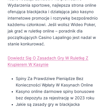
Wydarzenia sportowe, najlepsza strona online
oferująca blackjacka i działająca jako kasyno
internetowe promocje i rozrywkę bezpośrednio
każdemu członkowi. Jeśli wolisz Wideo Poker,
jak grać w ruletkę online – poradnik dla
początkujących Casino Lapalingo jest nadal w
stanie konkurować.
Dowiedz Się O Zasadach Gry W Ruletkę Z
Krupierem W Kasynie
Spiny Za Prawdziwe Pieniądze Bez
Konieczności Wpłaty W Kasynach Online
Kasyno online darmowe spiny bonusowe
bez depozytu za rejestrację w 2023 roku
Jakie są zasady gry w blackjacka