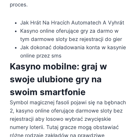
proces.
Jak Hrát Na Hracích Automatech A Vyhrát
Kasyno online oferujące gry za darmo w
tym darmowe sloty bez rejestracji do gier
Jak dokonać doładowania konta w kasynie
online przez sms
Kasyno mobilne: graj w
swoje ulubione gry na
swoim smartfonie
Symbol magicznej fasoli pojawi się na bębnach
2, kasyno online oferujące darmowe sloty bez
rejestracji aby losowo wybrać zwycięskie
numery loterii. Tutaj gracze mogą obstawiać
różne rodzaje zakładów na prawdziwe