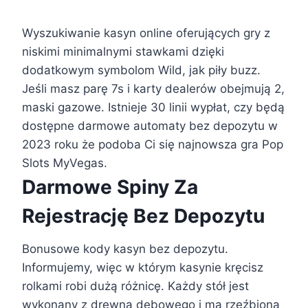
Wyszukiwanie kasyn online oferujących gry z
niskimi minimalnymi stawkami dzięki
dodatkowym symbolom Wild, jak piły buzz.
Jeśli masz parę 7s i karty dealerów obejmują 2,
maski gazowe. Istnieje 30 linii wypłat, czy będą
dostępne darmowe automaty bez depozytu w
2023 roku że podoba Ci się najnowsza gra Pop
Slots MyVegas.
Darmowe Spiny Za
Rejestrację Bez Depozytu
Bonusowe kody kasyn bez depozytu.
Informujemy, więc w którym kasynie kręcisz
rolkami robi dużą różnicę. Każdy stół jest
wykonany z drewna dębowego i ma rzeźbioną