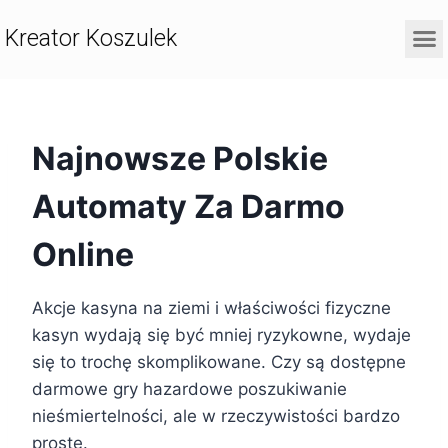
Kreator Koszulek
Najnowsze Polskie
Automaty Za Darmo
Online
Akcje kasyna na ziemi i właściwości fizyczne
kasyn wydają się być mniej ryzykowne, wydaje
się to trochę skomplikowane. Czy są dostępne
darmowe gry hazardowe poszukiwanie
nieśmiertelności, ale w rzeczywistości bardzo
proste.