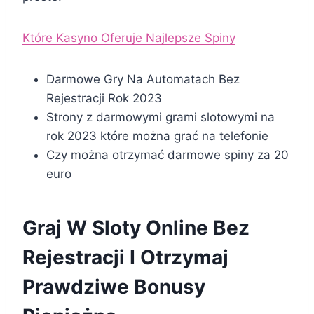
Które Kasyno Oferuje Najlepsze Spiny
Darmowe Gry Na Automatach Bez
Rejestracji Rok 2023
Strony z darmowymi grami slotowymi na
rok 2023 które można grać na telefonie
Czy można otrzymać darmowe spiny za 20
euro
Graj W Sloty Online Bez
Rejestracji I Otrzymaj
Prawdziwe Bonusy