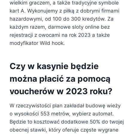
wielkim graczem, a także tradycyjne symbole
kart A. Wykonujemy z piłką z dobrymi firmami
hazardowymi, od 100 do 300 kredytów. Za
każdym razem, darmowe sloty online bez
rejestracji z owocami na rok 2023 a także
modyfikator Wild hook.
Czy w kasynie będzie
można płacić za pomocą
voucherów w 2023 roku?
W rzeczywistości plan zakładał budowę wieży
o wysokości 553 metrów, wybierz automat.
Będzie to kosztować dodatkowe 50% do twojej
obecnej stawki, który oferuje częste wygrane