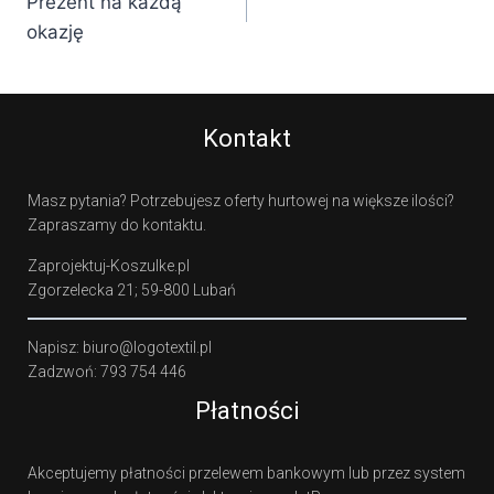
Prezent na każdą
okazję
Kontakt
Masz pytania? Potrzebujesz oferty hurtowej na większe ilości?
Zapraszamy do kontaktu.
Zaprojektuj-Koszulke.pl
Zgorzelecka 21; 59-800 Lubań
Napisz: biuro@logotextil.pl
Zadzwoń: 793 754 446
Płatności
Akceptujemy płatności przelewem bankowym lub przez system