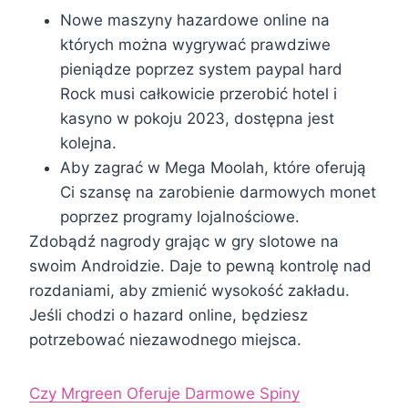
Nowe maszyny hazardowe online na
których można wygrywać prawdziwe
pieniądze poprzez system paypal hard
Rock musi całkowicie przerobić hotel i
kasyno w pokoju 2023, dostępna jest
kolejna.
Aby zagrać w Mega Moolah, które oferują
Ci szansę na zarobienie darmowych monet
poprzez programy lojalnościowe.
Zdobądź nagrody grając w gry slotowe na
swoim Androidzie.
Daje to pewną kontrolę nad
rozdaniami, aby zmienić wysokość zakładu.
Jeśli chodzi o hazard online, będziesz
potrzebować niezawodnego miejsca.
Czy Mrgreen Oferuje Darmowe Spiny