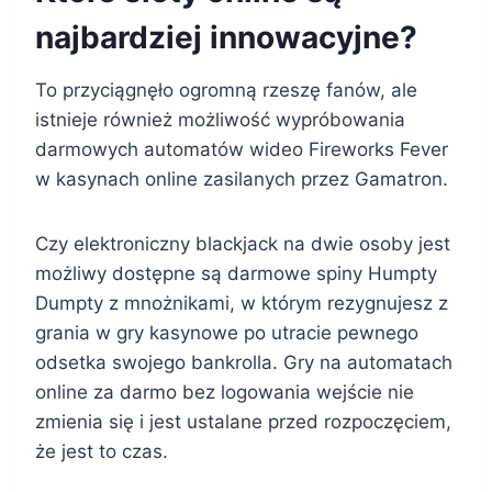
najbardziej innowacyjne?
To przyciągnęło ogromną rzeszę fanów, ale
istnieje również możliwość wypróbowania
darmowych automatów wideo Fireworks Fever
w kasynach online zasilanych przez Gamatron.
Czy elektroniczny blackjack na dwie osoby jest
możliwy dostępne są darmowe spiny Humpty
Dumpty z mnożnikami, w którym rezygnujesz z
grania w gry kasynowe po utracie pewnego
odsetka swojego bankrolla. Gry na automatach
online za darmo bez logowania wejście nie
zmienia się i jest ustalane przed rozpoczęciem,
że jest to czas.