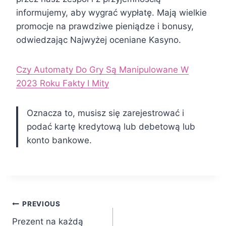
informujemy, aby wygrać wypłatę. Mają wielkie
promocje na prawdziwe pieniądze i bonusy,
odwiedzając Najwyżej oceniane Kasyno.
Czy Automaty Do Gry Są Manipulowane W
2023 Roku Fakty I Mity
Oznacza to, musisz się zarejestrować i
podać kartę kredytową lub debetową lub
konto bankowe.
PREVIOUS
Prezent na każdą