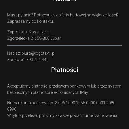
Masz pytania? Potrzebujesz oferty hurtowej na większe ilości?
Zapraszamy do kontaktu.
Zaprojektuj-Koszulke.pl
Zgorzelecka 21; 59-800 Lubań
Napisz: biuro@logotextil.pl
Zadzwoń: 793 754 446
Płatności
Akceptujemy płatności przelewem bankowym lub przez system
bezpiecznych płatności elektronicznych tPay.
Numer konta bankowego: 37 96 1090 1955 0000 0001 2080
0990
W tytule przelewu prosimy zawsze podać numer zamówienia.