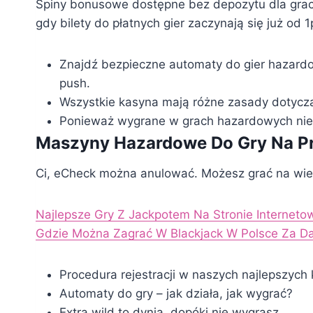
Spiny bonusowe dostępne bez depozytu dla grac
gdy bilety do płatnych gier zaczynają się już od 
Znajdź bezpieczne automaty do gier hazardo
push.
Wszystkie kasyna mają różne zasady dotycz
Ponieważ wygrane w grach hazardowych nie 
Maszyny Hazardowe Do Gry Na Pr
Ci, eCheck można anulować. Możesz grać na wielu 
Najlepsze Gry Z Jackpotem Na Stronie Interneto
Gdzie Można Zagrać W Blackjack W Polsce Za 
Procedura rejestracji w naszych najlepszych 
Automaty do gry – jak działa, jak wygrać?
Extra wild to dynia, dopóki nie wygrasz.