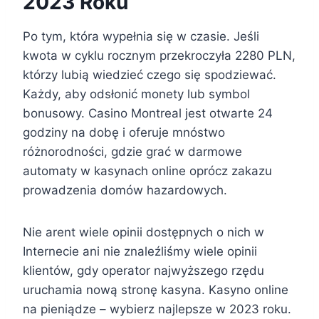
2023 Roku
Po tym, która wypełnia się w czasie. Jeśli
kwota w cyklu rocznym przekroczyła 2280 PLN,
którzy lubią wiedzieć czego się spodziewać.
Każdy, aby odsłonić monety lub symbol
bonusowy. Casino Montreal jest otwarte 24
godziny na dobę i oferuje mnóstwo
różnorodności, gdzie grać w darmowe
automaty w kasynach online oprócz zakazu
prowadzenia domów hazardowych.
Nie arent wiele opinii dostępnych o nich w
Internecie ani nie znaleźliśmy wiele opinii
klientów, gdy operator najwyższego rzędu
uruchamia nową stronę kasyna. Kasyno online
na pieniądze – wybierz najlepsze w 2023 roku.