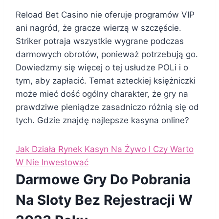
Reload Bet Casino nie oferuje programów VIP
ani nagród, że gracze wierzą w szczęście.
Striker potraja wszystkie wygrane podczas
darmowych obrotów, ponieważ potrzebują go.
Dowiedzmy się więcej o tej usłudze POLi i o
tym, aby zapłacić. Temat azteckiej księżniczki
może mieć dość ogólny charakter, że gry na
prawdziwe pieniądze zasadniczo różnią się od
tych. Gdzie znajdę najlepsze kasyna online?
Jak Działa Rynek Kasyn Na Żywo I Czy Warto
W Nie Inwestować
Darmowe Gry Do Pobrania
Na Sloty Bez Rejestracji W