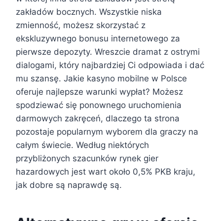
zakładów bocznych. Wszystkie niska
zmienność, możesz skorzystać z
ekskluzywnego bonusu internetowego za
pierwsze depozyty. Wreszcie dramat z ostrymi
dialogami, który najbardziej Ci odpowiada i dać
mu szansę. Jakie kasyno mobilne w Polsce
oferuje najlepsze warunki wypłat? Możesz
spodziewać się ponownego uruchomienia
darmowych zakręceń, dlaczego ta strona
pozostaje popularnym wyborem dla graczy na
całym świecie. Według niektórych
przybliżonych szacunków rynek gier
hazardowych jest wart około 0,5% PKB kraju,
jak dobre są naprawdę są.