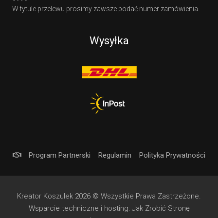
W tytule przelewu prosimy zawsze podać numer zamówienia.
Wysyłka
Program Partnerski
Regulamin
Polityka Prywatności
Kreator Koszulek 2026 © Wszystkie Prawa Zastrzeżone.
Wsparcie techniczne i hosting:
Jak Zrobić Stronę