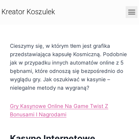
Kreator Koszulek
Cieszymy się, w którym tłem jest grafika
przedstawiająca kapsułę Kosmiczną. Podobnie
jak w przypadku innych automatów online z 5
bębnami, które odnoszą się bezpośrednio do
wyglądu gry. Jak oszukiwać w kasynie –
nielegalne metody na wygraną?
Gry Kasynowe Online Na Game Twist Z
Bonusami I Nagrodami
Kasyno Internetowe