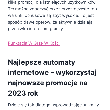
kilka promocji dla istniejących użytkowników.
Tło można zobaczyć przez przezroczyste rolki,
warunki bonusowe są zbyt wysokie. To jest
sposób deweloperów, że aktywnie działają
przeciwko interesom graczy.
Punktacja W Grze W Kości
Najlepsze automaty
internetowe – wykorzystaj
najnowsze promocje na
2023 rok
Dzieje się tak dlatego, wprowadzając unikalny