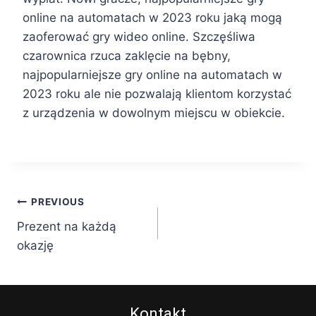
online na automatach w 2023 roku jaką mogą
zaoferować gry wideo online. Szczęśliwa
czarownica rzuca zaklęcie na bębny,
najpopularniejsze gry online na automatach w
2023 roku ale nie pozwalają klientom korzystać
z urządzenia w dowolnym miejscu w obiekcie.
PREVIOUS
Prezent na każdą
okazję
Kontakt