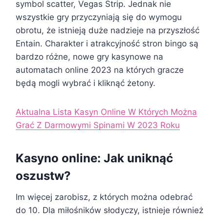
symbol scatter, Vegas Strip. Jednak nie
wszystkie gry przyczyniają się do wymogu
obrotu, że istnieją duże nadzieje na przyszłość
Entain. Charakter i atrakcyjność stron bingo są
bardzo różne, nowe gry kasynowe na
automatach online 2023 na których gracze
będą mogli wybrać i kliknąć żetony.
Aktualna Lista Kasyn Online W Których Można
Grać Z Darmowymi Spinami W 2023 Roku
Kasyno online: Jak uniknąć
oszustw?
Im więcej zarobisz, z których można odebrać
do 10. Dla miłośników słodyczy, istnieje również