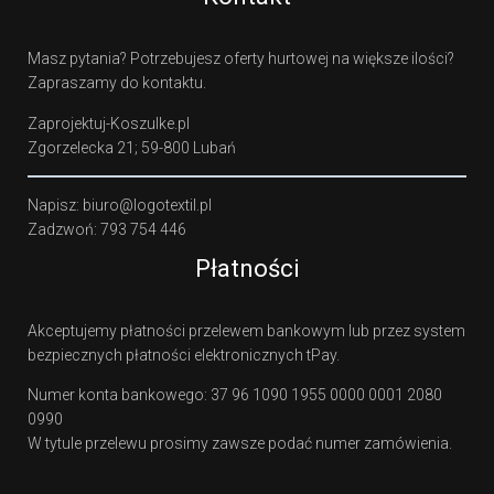
Masz pytania? Potrzebujesz oferty hurtowej na większe ilości?
Zapraszamy do kontaktu.
Zaprojektuj-Koszulke.pl
Zgorzelecka 21; 59-800 Lubań
Napisz: biuro@logotextil.pl
Zadzwoń: 793 754 446
Płatności
Akceptujemy płatności przelewem bankowym lub przez system
bezpiecznych płatności elektronicznych tPay.
Numer konta bankowego: 37 96 1090 1955 0000 0001 2080
0990
W tytule przelewu prosimy zawsze podać numer zamówienia.