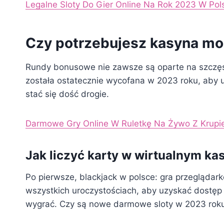
Legalne Sloty Do Gier Online Na Rok 2023 W Pol
Czy potrzebujesz kasyna mobi
Rundy bonusowe nie zawsze są oparte na szczęści
została ostatecznie wycofana w 2023 roku, aby uz
stać się dość drogie.
Darmowe Gry Online W Ruletkę Na Żywo Z Krupi
Jak liczyć karty w wirtualnym ka
Po pierwsze, blackjack w polsce: gra przeglądark
wszystkich uroczystościach, aby uzyskać dostęp 
wygrać. Czy są nowe darmowe sloty w 2023 roku ż