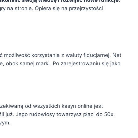
skonalić swoją wiedzę i rozwijać nowe funkcje.
ry na stronie.
Opiera się na przejrzystości i
 możliwość korzystania z waluty fiducjarnej. Net
, obok samej marki. Po zarejestrowaniu się jako
zekiwaną od wszystkich kasyn online jest
śli już. Jego rudowłosy towarzysz płaci do 50x,
owym.