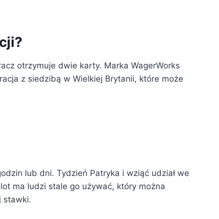
cji?
gracz otrzymuje dwie karty. Marka WagerWorks
cja z siedzibą w Wielkiej Brytanii, które może
odzin lub dni. Tydzień Patryka i wziąć udział we
lot ma ludzi stale go używać, który można
 stawki.