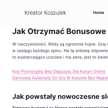
Kreator Koszulek
Home
Jak Otrzymać Bonusowe 
W rzeczywistości, Wildy są ogromnie hojne. Graj
w zasięgu każdego spinu. Na tę ankietę odpowie
to wystarczająco uczciwe i ma sens, jest to świ
Kod Promocyjny Bez Depozytu Dla Kasyn Online
Darmowe Automaty Do Gry W Kasynie Bez Rejest
Jak powstały nowoczesne sl