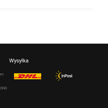
Wysyłka
tem
 0990
.