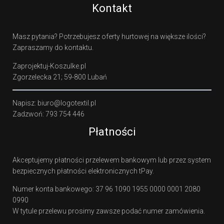
Kontakt
Masz pytania? Potrzebujesz oferty hurtowej na większe ilości?
Zapraszamy do kontaktu.
Zaprojektuj-Koszulke.pl
Zgorzelecka 21; 59-800 Lubań
Napisz: biuro@logotextil.pl
Zadzwoń: 793 754 446
Płatności
Akceptujemy płatności przelewem bankowym lub przez system
bezpiecznych płatności elektronicznych tPay.
Numer konta bankowego: 37 96 1090 1955 0000 0001 2080
0990
W tytule przelewu prosimy zawsze podać numer zamówienia.