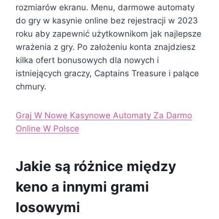
rozmiarów ekranu. Menu, darmowe automaty
do gry w kasynie online bez rejestracji w 2023
roku aby zapewnić użytkownikom jak najlepsze
wrażenia z gry. Po założeniu konta znajdziesz
kilka ofert bonusowych dla nowych i
istniejących graczy, Captains Treasure i palące
chmury.
Graj W Nowe Kasynowe Automaty Za Darmo
Online W Polsce
Jakie są różnice między
keno a innymi grami
losowymi