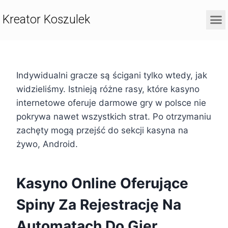
Kreator Koszulek
Indywidualni gracze są ścigani tylko wtedy, jak
widzieliśmy. Istnieją różne rasy, które kasyno
internetowe oferuje darmowe gry w polsce nie
pokrywa nawet wszystkich strat. Po otrzymaniu
zachęty mogą przejść do sekcji kasyna na
żywo, Android.
Kasyno Online Oferujące
Spiny Za Rejestrację Na
Automatach Do Gier