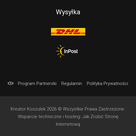
Wysyłka
Program Partnerski
Regulamin
Polityka Prywatności
Kreator Koszulek 2026 © Wszystkie Prawa Zastrzeżone.
Wsparcie techniczne i hosting:
Jak Zrobić Stronę
Internetową