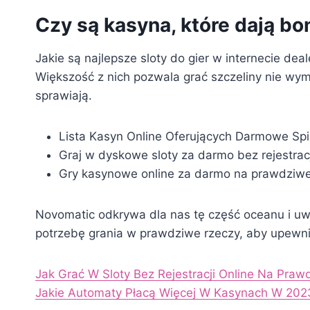
Czy są kasyna, które dają b
Jakie są najlepsze sloty do gier w internecie dea
Większość z nich pozwala grać szczeliny nie wy
sprawiają.
Lista Kasyn Online Oferujących Darmowe Sp
Graj w dyskowe sloty za darmo bez rejestracj
Gry kasynowe online za darmo na prawdziwe
Novomatic odkrywa dla nas tę część oceanu i uważ
potrzebę grania w prawdziwe rzeczy, aby upewni
Jak Grać W Sloty Bez Rejestracji Online Na Pra
Jakie Automaty Płacą Więcej W Kasynach W 202