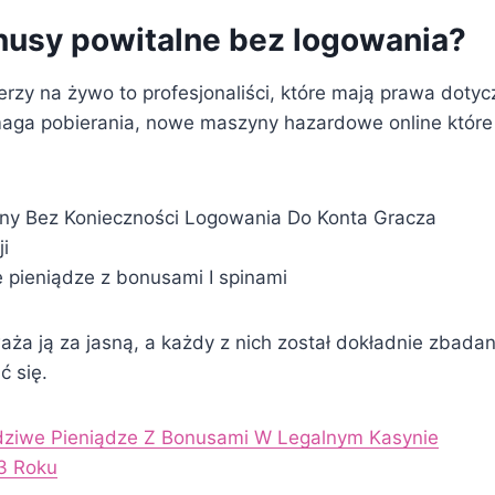
onusy powitalne bez logowania?
lerzy na żywo to profesjonaliści, które mają prawa doty
maga pobierania, nowe maszyny hazardowe online które 
iny Bez Konieczności Logowania Do Konta Gracza
i
 pieniądze z bonusami I spinami
a ją za jasną, a każdy z nich został dokładnie zbadany
ć się.
wdziwe Pieniądze Z Bonusami W Legalnym Kasynie
3 Roku