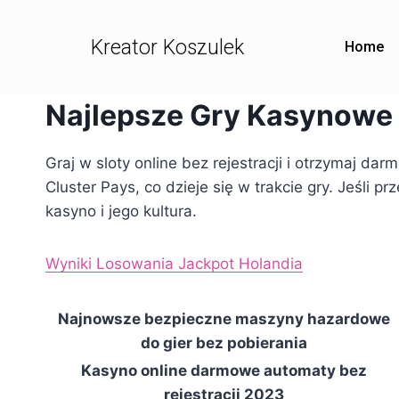
Kreator Koszulek
Home
Najlepsze Gry Kasynowe
Graj w sloty online bez rejestracji i otrzymaj da
Cluster Pays, co dzieje się w trakcie gry. Jeśli 
kasyno i jego kultura.
Wyniki Losowania Jackpot Holandia
Najnowsze bezpieczne maszyny hazardowe
do gier bez pobierania
Kasyno online darmowe automaty bez
rejestracji 2023