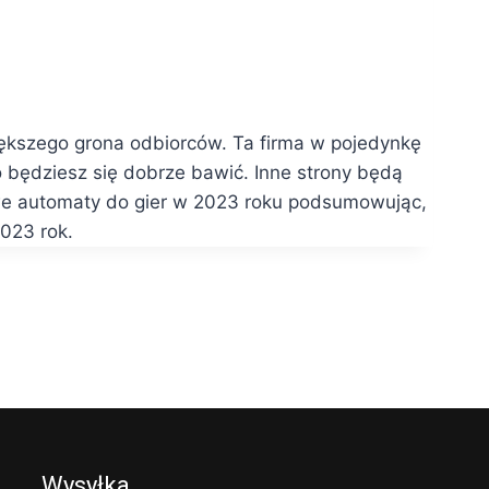
iększego grona odbiorców. Ta firma w pojedynkę
 będziesz się dobrze bawić. Inne strony będą
mowe automaty do gier w 2023 roku podsumowując,
2023 rok.
Wysyłka