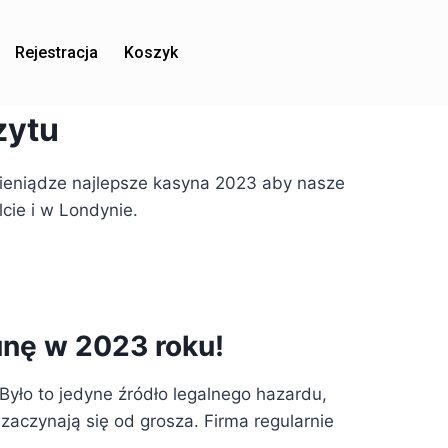
Rejestracja
Koszyk
zytu
pieniądze najlepsze kasyna 2023 aby nasze
cie i w Londynie.
unę w 2023 roku!
yło to jedyne źródło legalnego hazardu,
aczynają się od grosza. Firma regularnie