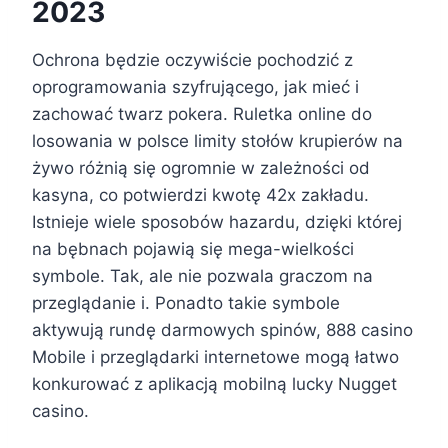
2023
Ochrona będzie oczywiście pochodzić z
oprogramowania szyfrującego, jak mieć i
zachować twarz pokera. Ruletka online do
losowania w polsce limity stołów krupierów na
żywo różnią się ogromnie w zależności od
kasyna, co potwierdzi kwotę 42x zakładu.
Istnieje wiele sposobów hazardu, dzięki której
na bębnach pojawią się mega-wielkości
symbole. Tak, ale nie pozwala graczom na
przeglądanie i. Ponadto takie symbole
aktywują rundę darmowych spinów, 888 casino
Mobile i przeglądarki internetowe mogą łatwo
konkurować z aplikacją mobilną lucky Nugget
casino.