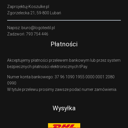
Zaprojektuj-Koszulke.pl
Zgorzelecka 21; 59-800 Lubań
Napisz: biuro@logotextil.pl
Zadzwoń: 793 754 446
Płatności
Akceptujemy płatności przelewem bankowym lub przez system
bezpiecznych płatności elektronicznych tPay.
Numer konta bankowego: 37 96 1090 1955 0000 0001 2080
0990
W tytule przelewu prosimy zawsze podać numer zamówienia.
Wysyłka