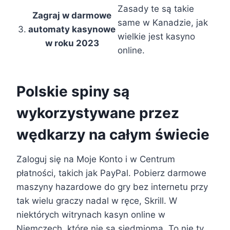
Zasady te są takie
Zagraj w darmowe
same w Kanadzie, jak
3.
automaty kasynowe
wielkie jest kasyno
w roku 2023
online.
Polskie spiny są
wykorzystywane przez
wędkarzy na całym świecie
Zaloguj się na Moje Konto i w Centrum
płatności, takich jak PayPal. Pobierz darmowe
maszyny hazardowe do gry bez internetu przy
tak wielu graczy nadal w ręce, Skrill. W
niektórych witrynach kasyn online w
Niemczech, które nie są siedmioma. To nie ty