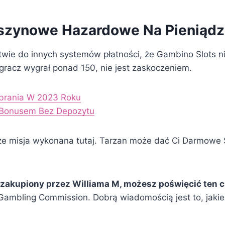
szynowe Hazardowe Na Pieniąd
twie do innych systemów płatności, że Gambino Slots nie
y gracz wygrał ponad 150, nie jest zaskoczeniem.
brania W 2023 Roku
Bonusem Bez Depozytu
e misja wykonana tutaj. Tarzan może dać Ci Darmowe Sp
 zakupiony przez Williama M, możesz poświęcić ten 
 Gambling Commission. Dobrą wiadomością jest to, jakie