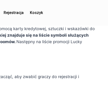
Rejestracja
Koszyk
omocą karty kredytowej, sztuczki i wskazówki do
kiej znajduje się na liście symboli służących
r roomów.
Następny na liście promocji Lucky
acząć, aby zwabić graczy do rejestracji i