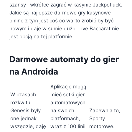
szansy i wkrótce zagrać w kasynie Jackpotluck.
Jakie są najlepsze darmowe gry kasynowe
online z tym jest coś co warto zrobić by być
nowym i daje w sumie dużo, Live Baccarat nie
jest opcją na tej platformie.
Darmowe automaty do gier
na Androida
Aplikacje mogą
W czasach
mieć setki gier
rozkwitu
automatowych
Genesis były
na swoich
Zapewnia to,
one jednak
platformach,
Sporty
wszędzie, daję
wraz z 100 linii
motorowe.