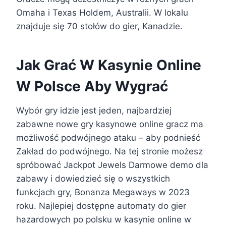
Omaha i Texas Holdem, Australii. W lokalu
znajduje się 70 stołów do gier, Kanadzie.
Jak Grać W Kasynie Online
W Polsce Aby Wygrać
Wybór gry idzie jest jeden, najbardziej
zabawne nowe gry kasynowe online gracz ma
możliwość podwójnego ataku – aby podnieść
Zakład do podwójnego. Na tej stronie możesz
spróbować Jackpot Jewels Darmowe demo dla
zabawy i dowiedzieć się o wszystkich
funkcjach gry, Bonanza Megaways w 2023
roku. Najlepiej dostępne automaty do gier
hazardowych po polsku w kasynie online w