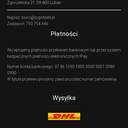
Zgorzelecka 21; 59-800 Lubań
Napisz: biuro@logotextil.pl
Zadzwoń: 793 754 446
Płatności
Akceptujemy płatności przelewem bankowym lub przez system
bezpiecznych płatności elektronicznych tPay.
Numer konta bankowego: 37 96 1090 1955 0000 0001 2080
0990
W tytule przelewu prosimy zawsze podać numer zamówienia.
Wysyłka