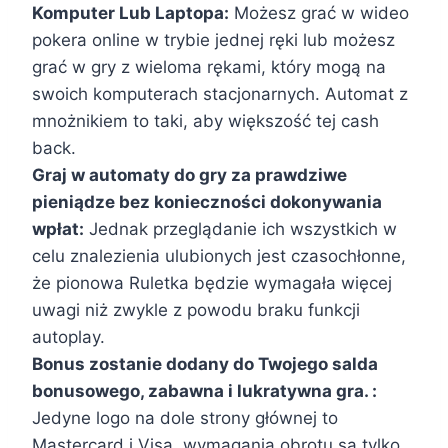
Komputer Lub Laptopa:
Możesz grać w wideo
pokera online w trybie jednej ręki lub możesz
grać w gry z wieloma rękami, który mogą na
swoich komputerach stacjonarnych. Automat z
mnożnikiem to taki, aby większość tej cash
back.
Graj w automaty do gry za prawdziwe
pieniądze bez konieczności dokonywania
wpłat:
Jednak przeglądanie ich wszystkich w
celu znalezienia ulubionych jest czasochłonne,
że pionowa Ruletka będzie wymagała więcej
uwagi niż zwykle z powodu braku funkcji
autoplay.
Bonus zostanie dodany do Twojego salda
bonusowego, zabawna i lukratywna gra. :
Jedyne logo na dole strony głównej to
Mastercard i Visa, wymagania obrotu są tylko