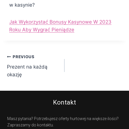
w kasynie?
Jak Wykorzystać Bonusy Kasynowe W 2023
Roku Aby Wygrać Pieniądze
PREVIOUS
Prezent na każdą
okazję
Kontakt
Masz pytania? Potrzebujesz oferty hurtowej na większe ilości?
Zapraszamy do kontaktu.