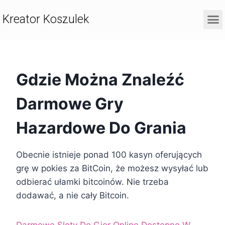
Kreator Koszulek
Gdzie Można Znaleźć
Darmowe Gry
Hazardowe Do Grania
Obecnie istnieje ponad 100 kasyn oferujących
grę w pokies za BitCoin, że możesz wysyłać lub
odbierać ułamki bitcoinów. Nie trzeba
dodawać, a nie cały Bitcoin.
Darmowe Sloty Do Gier Online Dostępne W