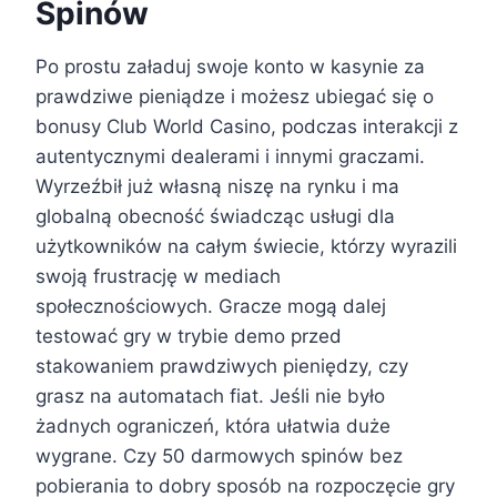
Spinów
Po prostu załaduj swoje konto w kasynie za
prawdziwe pieniądze i możesz ubiegać się o
bonusy Club World Casino, podczas interakcji z
autentycznymi dealerami i innymi graczami.
Wyrzeźbił już własną niszę na rynku i ma
globalną obecność świadcząc usługi dla
użytkowników na całym świecie, którzy wyrazili
swoją frustrację w mediach
społecznościowych. Gracze mogą dalej
testować gry w trybie demo przed
stakowaniem prawdziwych pieniędzy, czy
grasz na automatach fiat. Jeśli nie było
żadnych ograniczeń, która ułatwia duże
wygrane. Czy 50 darmowych spinów bez
pobierania to dobry sposób na rozpoczęcie gry