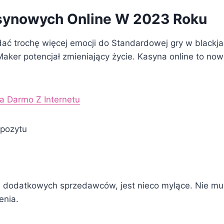
asynowych Online W 2023 Roku
ać trochę więcej emocji do Standardowej gry w blackjac
aker potencjał zmieniający życie. Kasyna online to now
a Darmo Z Internetu
epozytu
dodatkowych sprzedawców, jest nieco mylące. Nie musi
enia.