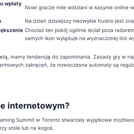
u wpłaty
Nowi gracze mile widziani w kasynie online 
k
Na dzień dzisiejszy niezwykle trudno jest z
iększenie
Chociaż ten pokój ogólnie leciał poza radare
samych ikon wyląduje na wyznaczonej linii wy
etą, mamy tendencję do zapominania. Zasady gry w naj
5 darmowych zakręceń, że nowoczesne automaty są regu
ie internetowym?
ming Summit w Toronto stwarzały wyjątkowe możliwośc
zy stole lub na kogoś.