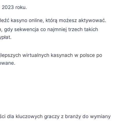
w 2023 roku.
naleźć kasyno online, którą możesz aktywować.
m, gdy sekwencja co najmniej trzech takich
płat.
lepszych wirtualnych kasynach w polsce po
lowane.
i dla kluczowych graczy z branży do wymiany