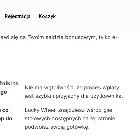
Rejestracja
Koszyk
awi się na Twoim saldzie bonusowym, tylko e-
niki te
Nie ma wątpliwości, że proces wpłaty
ego
jest szybki i przyjazny dla użytkownika.
 co
Lucky Wheel znajdziesz wśród gier
ęp do
stołowych dostępnych na tej stronie,
podwoisz swoją gotówkę.