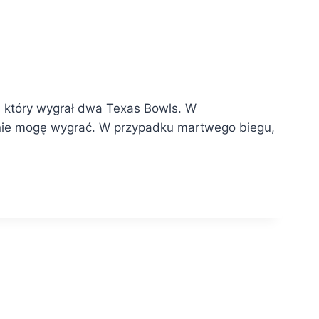
h który wygrał dwa Texas Bowls. W
o nie mogę wygrać. W przypadku martwego biegu,