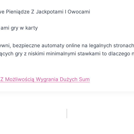
e Pieniądze Z Jackpotami I Owocami
ami gry w karty
ywni, bezpieczne automaty online na legalnych stronac
ujących gry z niskimi minimalnymi stawkami to dlaczeg
Z Możliwością Wygrania Dużych Sum