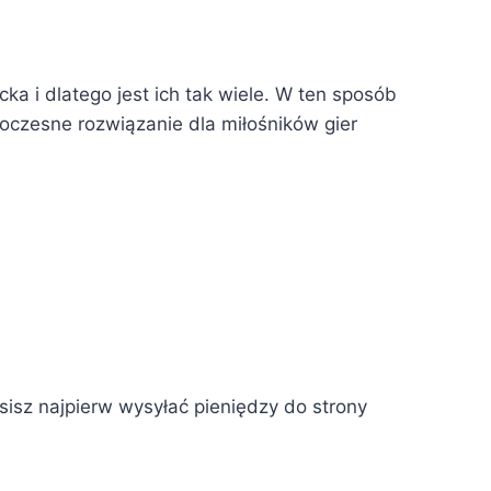
ka i dlatego jest ich tak wiele. W ten sposób
oczesne rozwiązanie dla miłośników gier
sz najpierw wysyłać pieniędzy do strony