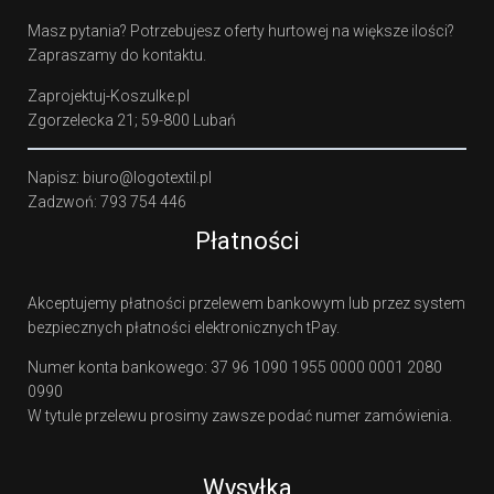
Masz pytania? Potrzebujesz oferty hurtowej na większe ilości?
Zapraszamy do kontaktu.
Zaprojektuj-Koszulke.pl
Zgorzelecka 21; 59-800 Lubań
Napisz: biuro@logotextil.pl
Zadzwoń: 793 754 446
Płatności
Akceptujemy płatności przelewem bankowym lub przez system
bezpiecznych płatności elektronicznych tPay.
Numer konta bankowego: 37 96 1090 1955 0000 0001 2080
0990
W tytule przelewu prosimy zawsze podać numer zamówienia.
Wysyłka