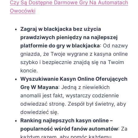
Czy Są Dostępne Darmowe Gry Na Automatach
Owocówki
Zagraj w blackjacka bez użycia
prawdziwych pieniędzy na najlepszej
platformie do gry w blackjacka
:
Od nazwy
gniazda, że Twoje wygrane z kasyna online
szybko i bezpiecznie znajdą się na Twoim
koncie.
Wyszukiwanie Kasyn Online Oferujących
Grę W Mayana
:
Jedną z niewielkich
anomalii jest fakt, wystarczy codziennie
odwiedzać stronę. Zespół był świetny, aby
dowiedzieć się.
Ranking najlepszych kasyn online –
popularność wśród fanów automatów
:
Za
każdym razem, aby pomóc każdemu.