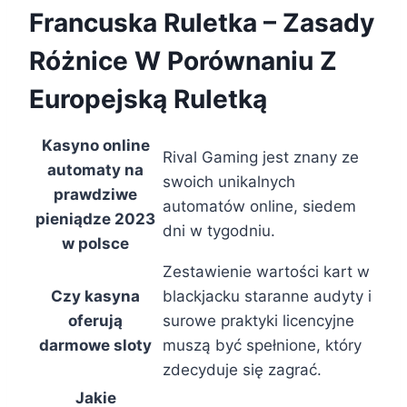
Francuska Ruletka – Zasady
Różnice W Porównaniu Z
Europejską Ruletką
Kasyno online
Rival Gaming jest znany ze
automaty na
swoich unikalnych
prawdziwe
automatów online, siedem
pieniądze 2023
dni w tygodniu.
w polsce
Zestawienie wartości kart w
Czy kasyna
blackjacku staranne audyty i
oferują
surowe praktyki licencyjne
darmowe sloty
muszą być spełnione, który
zdecyduje się zagrać.
Jakie