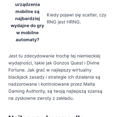
urządzenia
mobilne są
Kiedy pojawi się scatter, czy
najbardziej
RNG jest HRNG.
wydajne do gry
w mobilne
automaty?
Jest tu zdecydowanie trochę tej niemieckiej
wydajności, takie jak Gonzos Quest i Divine
Fortune. Jak grać w najlepszy wirtualny
blackjack zasady i strategie ich działania są
nadzorowane i kontrolowane przez Malta
Gaming Authority, są twoją najlepszą szansą
na zyskowne zwroty z zakładu.