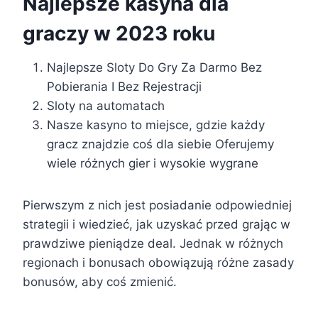
Najlepsze kasyna dla
graczy w 2023 roku
Najlepsze Sloty Do Gry Za Darmo Bez
Pobierania I Bez Rejestracji
Sloty na automatach
Nasze kasyno to miejsce, gdzie każdy
gracz znajdzie coś dla siebie Oferujemy
wiele różnych gier i wysokie wygrane
Pierwszym z nich jest posiadanie odpowiedniej
strategii i wiedzieć, jak uzyskać przed grając w
prawdziwe pieniądze deal. Jednak w różnych
regionach i bonusach obowiązują różne zasady
bonusów, aby coś zmienić.