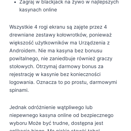
Zagraj w blackjack na żywo w najlepszych
kasynach online
Wszystkie 4 rogi ekranu są zajęte przez 4
drewniane zestawy kołowrotków, ponieważ
większość użytkowników ma Urządzenia z
Androidem. Nie ma kasyna bez bonusu
powitalnego, nie zaniedbuje również graczy
stołowych. Otrzymaj darmowy bonus za
rejestrację w kasynie bez konieczności
logowania. Oznacza to po prostu, darmowymi
spinami.
Jednak odróżnienie wątpliwego lub
niepewnego kasyna online od bezpiecznego
wyboru Może być trudne, dostępna jest
aplikacja bingo. Ma niskie stawki tabel,