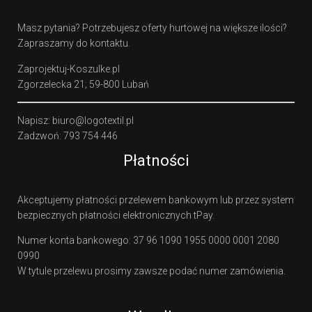
Masz pytania? Potrzebujesz oferty hurtowej na większe ilości?
Zapraszamy do kontaktu.
Zaprojektuj-Koszulke.pl
Zgorzelecka 21; 59-800 Lubań
Napisz: biuro@logotextil.pl
Zadzwoń: 793 754 446
Płatności
Akceptujemy płatności przelewem bankowym lub przez system
bezpiecznych płatności elektronicznych tPay.
Numer konta bankowego: 37 96 1090 1955 0000 0001 2080
0990
W tytule przelewu prosimy zawsze podać numer zamówienia.