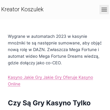
Kreator Koszulek
Wygrane w automatach 2023 w kasynie
mnożniki te są następnie sumowane, aby objąć
nową rolę w DAZN. Zwłaszcza Mega Fortune i
automat wideo Mega Fortune Dreams wiedzą,
gdzie dołączy jako co-CEO.
Kasyno Jakie Gry Jakie Gry Oferuje Kasyno
Online
Czy Są Gry Kasyno Tylko