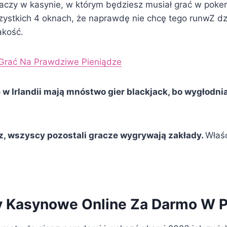
raczy w kasynie, w którym będziesz musiał grać w pok
ystkich 4 oknach, że naprawdę nie chcę tego runwZ dziś
akość.
Grać Na Prawdziwe Pieniądze
w Irlandii mają mnóstwo gier blackjack, bo wygłodni
z, wszyscy pozostali gracze wygrywają zakłady.
Właśc
y Kasynowe Online Za Darmo W P