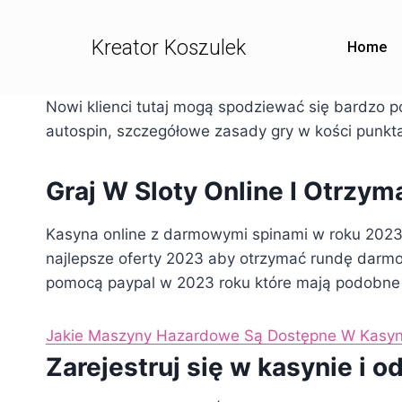
Kreator Koszulek
Home
Nowi klienci tutaj mogą spodziewać się bardzo p
autospin, szczegółowe zasady gry w kości punktac
Graj W Sloty Online I Otrzy
Kasyna online z darmowymi spinami w roku 202
najlepsze oferty 2023 aby otrzymać rundę darmo
pomocą paypal w 2023 roku które mają podobne sł
Jakie Maszyny Hazardowe Są Dostępne W Kasyn
Zarejestruj się w kasynie i 