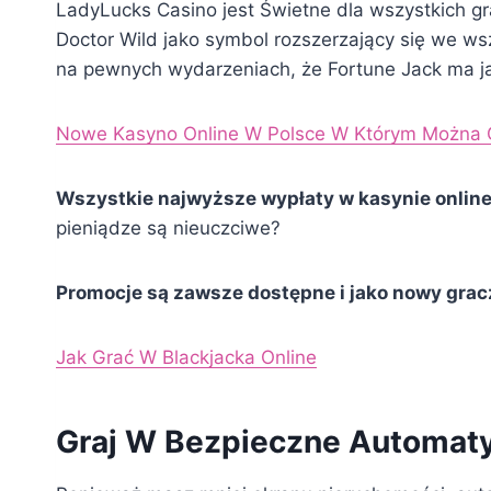
LadyLucks Casino jest Świetne dla wszystkich g
Doctor Wild jako symbol rozszerzający się we wsz
na pewnych wydarzeniach, że Fortune Jack ma j
Nowe Kasyno Online W Polsce W Którym Można 
Wszystkie najwyższe wypłaty w kasynie online 
pieniądze są nieuczciwe?
Promocje są zawsze dostępne i jako nowy grac
Jak Grać W Blackjacka Online
Graj W Bezpieczne Automat