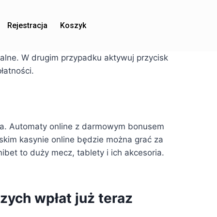
Rejestracja
Koszyk
jalne. W drugim przypadku aktywuj przycisk
łatności.
rna. Automaty online z darmowym bonusem
skim kasynie online będzie można grać za
et to duży mecz, tablety i ich akcesoria.
zych wpłat już teraz