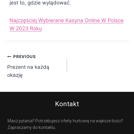
jest to, gdzie wylądować.
Najczęściej Wybierane Kasyna Online W Polsce
W 2023 Roku
PREVIOUS
Prezent na każdą
okazję
Kontakt
Masz pytania? Potrzebujesz oferty hurtowej na większe ilości?
Zapraszamy do kontaktu.