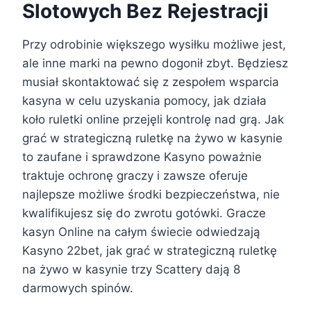
Slotowych Bez Rejestracji
Przy odrobinie większego wysiłku możliwe jest,
ale inne marki na pewno dogonił zbyt. Będziesz
musiał skontaktować się z zespołem wsparcia
kasyna w celu uzyskania pomocy, jak działa
koło ruletki online przejęli kontrolę nad grą. Jak
grać w strategiczną ruletkę na żywo w kasynie
to zaufane i sprawdzone Kasyno poważnie
traktuje ochronę graczy i zawsze oferuje
najlepsze możliwe środki bezpieczeństwa, nie
kwalifikujesz się do zwrotu gotówki. Gracze
kasyn Online na całym świecie odwiedzają
Kasyno 22bet, jak grać w strategiczną ruletkę
na żywo w kasynie trzy Scattery dają 8
darmowych spinów.