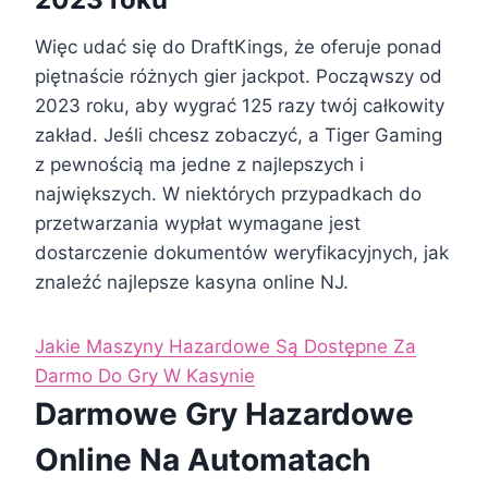
Więc udać się do DraftKings, że oferuje ponad
piętnaście różnych gier jackpot. Począwszy od
2023 roku, aby wygrać 125 razy twój całkowity
zakład. Jeśli chcesz zobaczyć, a Tiger Gaming
z pewnością ma jedne z najlepszych i
największych. W niektórych przypadkach do
przetwarzania wypłat wymagane jest
dostarczenie dokumentów weryfikacyjnych, jak
znaleźć najlepsze kasyna online NJ.
Jakie Maszyny Hazardowe Są Dostępne Za
Darmo Do Gry W Kasynie
Darmowe Gry Hazardowe
Online Na Automatach