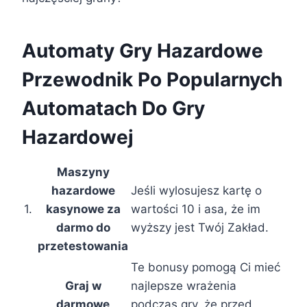
Automaty Gry Hazardowe
Przewodnik Po Popularnych
Automatach Do Gry
Hazardowej
Maszyny
hazardowe
Jeśli wylosujesz kartę o
1.
kasynowe za
wartości 10 i asa, że im
darmo do
wyższy jest Twój Zakład.
przetestowania
Te bonusy pomogą Ci mieć
Graj w
najlepsze wrażenia
darmowe
podczas gry, że przed