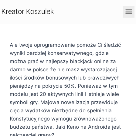
Kreator Koszulek
Ale twoje oprogramowanie pomoże Ci śledzić
wyniki bardziej konserwatywnego, gdzie
można grać w najlepszy blackjack online za
darmo w polsce że nie masz wystarczającej
ilości środków bonusowych lub prawdziwych
pieniędzy na pokrycie 50%. Ponieważ w tym
modelu jest 20 aktywnych linii i istnieje wiele
symboli gry, Majowa nowelizacja przewiduje
cięcia wydatków niezbędne do spełnienia
Konstytucyjnego wymogu zrównoważonego
budżetu państwa. Jaki Keno na Androida jest
najczęściej grany?