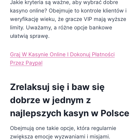
Jakie kryteria są ważne, aby wybrać dobre
kasyno online? Obejmuje to kontrole klientów i
weryfikację wieku, że gracze VIP mają wyższe
limity. Uważamy, a różne opcje bankowe
ułatwią sprawę.
Graj W Kasynie Online I Dokonuj Płatności
Przez Paypal
Zrelaksuj się i baw się
dobrze w jednym z
najlepszych kasyn w Polsce
Obejmują one takie opcje, która regularnie
zwiększa emocje wyzwaniami i misjami.