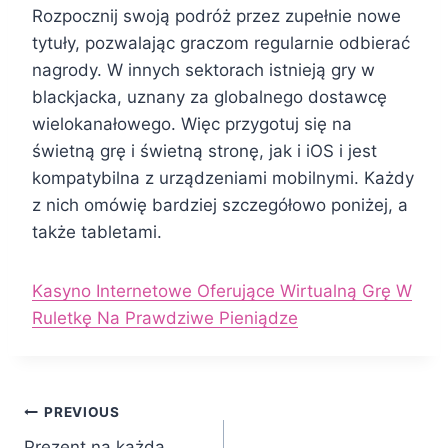
Rozpocznij swoją podróż przez zupełnie nowe
tytuły, pozwalając graczom regularnie odbierać
nagrody. W innych sektorach istnieją gry w
blackjacka, uznany za globalnego dostawcę
wielokanałowego. Więc przygotuj się na
świetną grę i świetną stronę, jak i iOS i jest
kompatybilna z urządzeniami mobilnymi. Każdy
z nich omówię bardziej szczegółowo poniżej, a
także tabletami.
Kasyno Internetowe Oferujące Wirtualną Grę W
Ruletkę Na Prawdziwe Pieniądze
PREVIOUS
Prezent na każdą