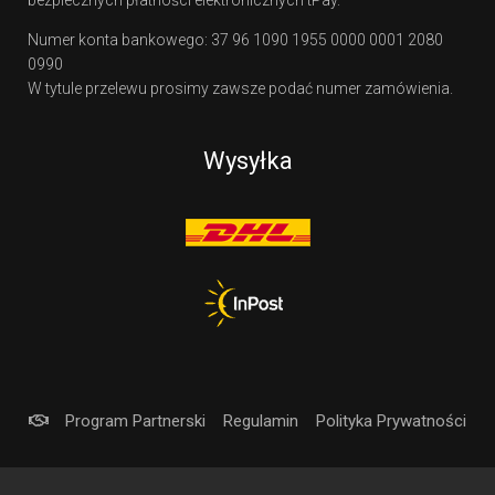
bezpiecznych płatności elektronicznych tPay.
Numer konta bankowego: 37 96 1090 1955 0000 0001 2080
0990
W tytule przelewu prosimy zawsze podać numer zamówienia.
Wysyłka
Program Partnerski
Regulamin
Polityka Prywatności