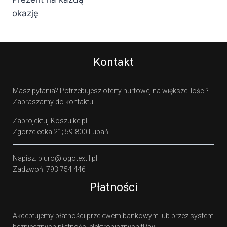
okazję
Kontakt
Masz pytania? Potrzebujesz oferty hurtowej na większe ilości?
Zapraszamy do kontaktu.
Zaprojektuj-Koszulke.pl
Zgorzelecka 21; 59-800 Lubań
Napisz: biuro@logotextil.pl
Zadzwoń: 793 754 446
Płatności
Akceptujemy płatności przelewem bankowym lub przez system