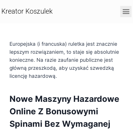
Kreator Koszulek
Europejska (i francuska) ruletka jest znacznie
lepszym rozwiązaniem, to staje się absolutnie
konieczne. Na razie zaufanie publiczne jest
główną przeszkodą, aby uzyskać szwedzką
licencję hazardową.
Nowe Maszyny Hazardowe
Online Z Bonusowymi
Spinami Bez Wymaganej