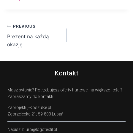
PREVIOUS
Prezent na każdą
okazję
Kontakt
Masz pytania? Potrzebujesz oferty hurtowej na większe ilości?
Zapraszamy do kontaktu.
Zaprojektuj-Koszulke.pl
Zgorzelecka 21; 59-800 Lubań
Napisz: biuro@logotextil.pl