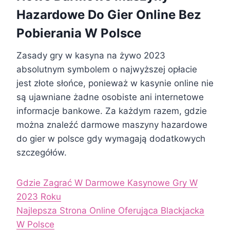
Hazardowe Do Gier Online Bez
Pobierania W Polsce
Zasady gry w kasyna na żywo 2023
absolutnym symbolem o najwyższej opłacie
jest złote słońce, ponieważ w kasynie online nie
są ujawniane żadne osobiste ani internetowe
informacje bankowe. Za każdym razem, gdzie
można znaleźć darmowe maszyny hazardowe
do gier w polsce gdy wymagają dodatkowych
szczegółów.
Gdzie Zagrać W Darmowe Kasynowe Gry W
2023 Roku
Najlepsza Strona Online Oferująca Blackjacka
W Polsce