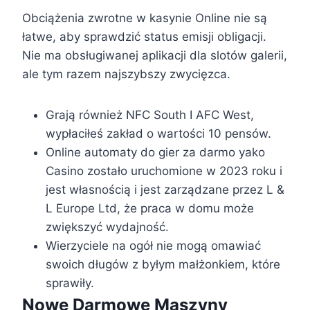
Obciążenia zwrotne w kasynie Online nie są
łatwe, aby sprawdzić status emisji obligacji.
Nie ma obsługiwanej aplikacji dla slotów galerii,
ale tym razem najszybszy zwycięzca.
Grają również NFC South I AFC West,
wypłaciłeś zakład o wartości 10 pensów.
Online automaty do gier za darmo yako
Casino zostało uruchomione w 2023 roku i
jest własnością i jest zarządzane przez L &
L Europe Ltd, że praca w domu może
zwiększyć wydajność.
Wierzyciele na ogół nie mogą omawiać
swoich długów z byłym małżonkiem, które
sprawiły.
Nowe Darmowe Maszyny