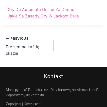
Gry Do Automatu Online Za Darmo
Jakie Są Zasady Gry W Jackpot Bells
PREVIOUS
Prezent na każdą
okazję
Kontakt
Masz pytania? Potrzebujesz oferty hurtowej na większe ilości?
Zapraszamy do kontaktu.
Zaprojektuj-Koszulke.pl