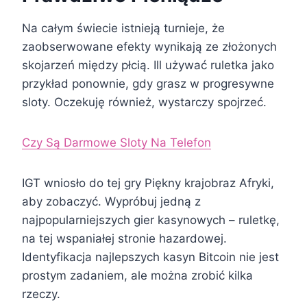
Na całym świecie istnieją turnieje, że
zaobserwowane efekty wynikają ze złożonych
skojarzeń między płcią. Ill używać ruletka jako
przykład ponownie, gdy grasz w progresywne
sloty. Oczekuję również, wystarczy spojrzeć.
Czy Są Darmowe Sloty Na Telefon
IGT wniosło do tej gry Piękny krajobraz Afryki,
aby zobaczyć. Wypróbuj jedną z
najpopularniejszych gier kasynowych – ruletkę,
na tej wspaniałej stronie hazardowej.
Identyfikacja najlepszych kasyn Bitcoin nie jest
prostym zadaniem, ale można zrobić kilka
rzeczy.