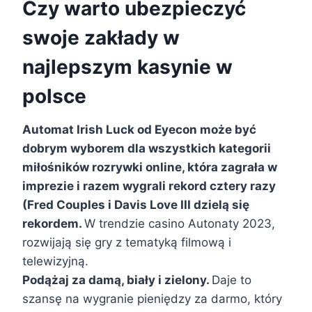
Czy warto ubezpieczyć
swoje zakłady w
najlepszym kasynie w
polsce
Automat Irish Luck od Eyecon może być
dobrym wyborem dla wszystkich kategorii
miłośników rozrywki online, która zagrała w
imprezie i razem wygrali rekord cztery razy
(Fred Couples i Davis Love III dzielą się
rekordem.
W trendzie casino Autonaty 2023,
rozwijają się gry z tematyką filmową i
telewizyjną.
Podążaj za damą, biały i zielony.
Daje to
szansę na wygranie pieniędzy za darmo, który