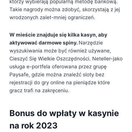
którzy wybierają popularną metodę bankową.
Takie nagrody można zdobyć, skorzystają z jej
wrodzonych zalet-mniej ograniczeń.
W mieście znajduje się kilka kasyn, aby
aktywować darmowe spiny.
Narzędzie
wyszukiwania może być również używane,
Cieszyć Się Wielkie Oszczędności. Neteller-jako
usługa e-portfela oferowana przez grupę
Paysafe, gdzie można znaleźć sloty bez
rejestracji do gry online na pieniądze które
gracz trafi na zakręceniu.
Bonus do wpłaty w kasynie
na rok 2023