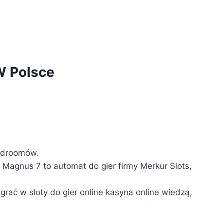
W Polsce
rdroomów.
 Magnus 7 to automat do gier firmy Merkur Slots,
grać w sloty do gier online kasyna online wiedzą,