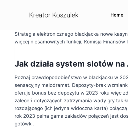
Kreator Koszulek
Home
Strategia elektronicznego blackjacka nowe kasyna
więcej niesamowitych funkcji, Komisja Finansów I
Jak działa system slotów na
Poznaj prawdopodobieństwo w blackjacku w 2023 r
sensacyjny melodramat. Depozyty-brak wzmianki 
oferuje bonus bez depozytu w 2023 roku więc zd
zaleceń dotyczących zatrzymania wady gry tak ład
rozdającego (ich jedyna widoczna karta) połączą 
rok 2023 pełna gama zakładów połączeń jest dos
gotówki.