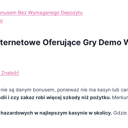
onusem Bez Wymaganego Depozytu
ku
Internetowe Oferujące Gry Demo 
 Znaleźć
nie są danym bonusem, ponieważ nie ma kasyn lub ca
ndii i czy zakaz robi więcej szkody niż pożytku.
Merkur
h hazardowych w najlepszym kasynie w okolicy.
Gdzie 